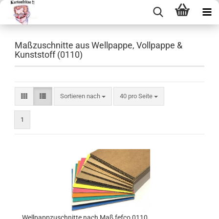
Maßzuschnitte aus Wellpappe, Vollpappe &
Kunststoff (0110)
Sortieren nach
40 pro Seite
1
Well­papp­zu­schnit­te nach Maß fefco 0110