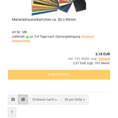
Ma­te­ri­al­mus­ter­kärt­chen ca. 80 x 80mm
Art.Nr.: MK
Lieferzeit:
ca. 3-4 Tage nach Zahlungseingang
(Ausland
abweichend)
3,18 EUR
inkl. 19% MwSt. zzgl.
Versand
2,67 EUR zzgl. 19% MwSt.
ZUM ARTIKEL
Sortieren nach
40 pro Seite
1