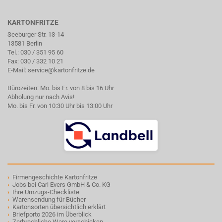
KARTONFRITZE
Seeburger Str. 13-14
13581 Berlin
Tel.:
030 / 351 95 60
Fax: 030 / 332 10 21
E-Mail:
service@kartonfritze.de
Bürozeiten: Mo. bis Fr. von 8 bis 16 Uhr
Abholung nur nach Avis!
Mo. bis Fr. von 10:30 Uhr bis 13:00 Uhr
›
Firmengeschichte Kartonfritze
›
Jobs bei Carl Evers GmbH & Co. KG
›
Ihre Umzugs-Checkliste
›
Warensendung für Bücher
›
Kartonsorten übersichtlich erklärt
›
Briefporto 2026 im Überblick
›
Zerbrechliche Ware verschicken