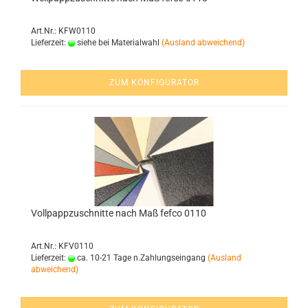
Art.Nr.: KFW0110
Lieferzeit:
siehe bei Materialwahl
(Ausland abweichend)
ZUM KONFIGURATOR
Voll­papp­zu­schnit­te nach Maß fefco 0110
Art.Nr.: KFV0110
Lieferzeit:
ca. 10-21 Tage n.Zahlungseingang
(Ausland
abweichend)