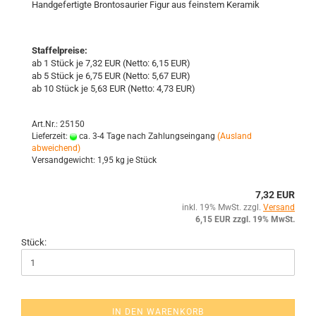
Hand­ge­fer­tig­te Bron­to­sau­ri­er Figur aus feins­tem Ke­ra­mik
Staffelpreise:
ab 1 Stück je 7,32 EUR (Netto: 6,15 EUR)
ab 5 Stück je 6,75 EUR (Netto: 5,67 EUR)
ab 10 Stück je 5,63 EUR (Netto: 4,73 EUR)
Art.Nr.: 25150
Lieferzeit:
ca. 3-4 Tage nach Zahlungseingang
(Ausland
abweichend)
Versandgewicht:
1,95
kg je Stück
7,32 EUR
inkl. 19% MwSt. zzgl.
Versand
6,15 EUR zzgl. 19% MwSt.
Stück:
IN DEN WARENKORB