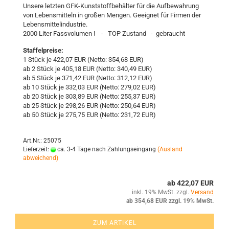
Un­se­re letz­ten GFK-​Kunststoffbehälter für die Auf­be­wah­rung
von Le­bens­mit­teln in gro­ßen Men­gen. Ge­eig­net für Fir­men der
Le­bens­mit­tel­in­dus­trie.
2000 Liter Fass­vo­lu­men ! - TOP Zu­stand - ge­braucht
Staffelpreise:
1 Stück je 422,07 EUR (Netto: 354,68 EUR)
ab 2 Stück je 405,18 EUR (Netto: 340,49 EUR)
ab 5 Stück je 371,42 EUR (Netto: 312,12 EUR)
ab 10 Stück je 332,03 EUR (Netto: 279,02 EUR)
ab 20 Stück je 303,89 EUR (Netto: 255,37 EUR)
ab 25 Stück je 298,26 EUR (Netto: 250,64 EUR)
ab 50 Stück je 275,75 EUR (Netto: 231,72 EUR)
Art.Nr.: 25075
Lieferzeit:
ca. 3-4 Tage nach Zahlungseingang
(Ausland
abweichend)
ab 422,07 EUR
inkl. 19% MwSt. zzgl.
Versand
ab 354,68 EUR zzgl. 19% MwSt.
ZUM ARTIKEL