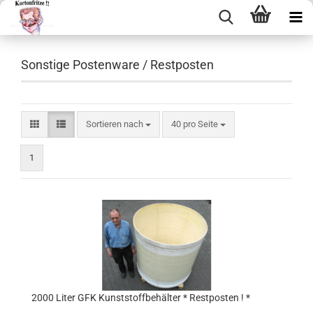
Sonstige Postenware / Restposten
Sortieren nach
40 pro Seite
1
2000 Liter GFK Kunst­stoff­be­häl­ter * Rest­pos­ten ! *