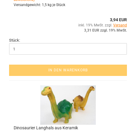
Versandgewicht:
1,5
kg je Stück
3,94 EUR
inkl. 19% MwSt. zzgl.
Versand
3,31 EUR zzgl. 19% MwSt.
Stück:
IN DEN WARENKORB
Di­no­sau­ri­er Lang­hals aus Ke­ra­mik