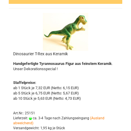
Di­no­sau­ri­er T-Rex aus Ke­ra­mik
Hand­ge­fer­tig­te Ty­ran­no­sau­rus Figur aus feins­tem Ke­ra­mik
.
Unser De­ko­ra­ti­ons­spe­cial !
Staffelpreise:
ab 1 Stück je 7,32 EUR (Netto: 6,15 EUR)
ab 5 Stück je 6,75 EUR (Netto: 5,67 EUR)
ab 10 Stück je 5,63 EUR (Netto: 4,73 EUR)
Art.Nr.: 25151
Lieferzeit:
ca. 3-4 Tage nach Zahlungseingang
(Ausland
abweichend)
Versandgewicht:
1,95
kg je Stück