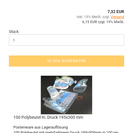
7,32 EUR
inkl. 19% MwSt. zzgl.
Versand
6,15 EUR zzgl. 19% MwSt.
Stück:
IN DEN WARENKORB
100 Po­ly­beu­tel m. Druck 195x300 mm
Pos­ten­wa­re aus La­ger­auf­lö­sung
100 Po­ly­beu­tel mit mehr­far­bi­gem Druck 195x300mm in 100 my