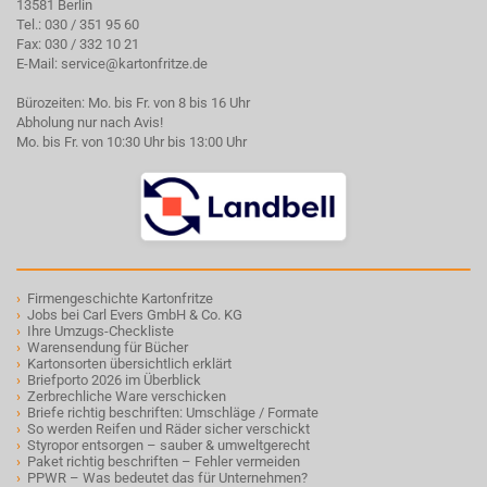
13581 Berlin
Tel.:
030 / 351 95 60
Fax: 030 / 332 10 21
E-Mail:
service@kartonfritze.de
Bürozeiten: Mo. bis Fr. von 8 bis 16 Uhr
Abholung nur nach Avis!
Mo. bis Fr. von 10:30 Uhr bis 13:00 Uhr
›
Firmengeschichte Kartonfritze
›
Jobs bei Carl Evers GmbH & Co. KG
›
Ihre Umzugs-Checkliste
›
Warensendung für Bücher
›
Kartonsorten übersichtlich erklärt
›
Briefporto 2026 im Überblick
›
Zerbrechliche Ware verschicken
›
Briefe richtig beschriften: Umschläge / Formate
›
So werden Reifen und Räder sicher verschickt
›
Styropor entsorgen – sauber & umweltgerecht
›
Paket richtig beschriften – Fehler vermeiden
›
PPWR – Was bedeutet das für Unternehmen?