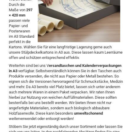
Durch die
Maße von
297
× 420 mm
passen viele
Papier- und
Posterwaren
im A3 Standard
perfekt in die
Kartons. Wählen Sie für eine langfristige Lagerung gerne auch
unsere Stülpdeckelkartons in A3 aus. Diese lassen kaum Leerräume
offen und schützen entsprechend effektiv.
Weiterhin sind bei uns V
ersandtaschen und Kalenderverpackungen
in A3
verfügbar. Selbstverständlich können Sie in den Taschen auch
Produkte versenden, die nicht aus Papier oder Metall bestehen. So
eignen sich die Versionen hervorragend für Schmuckstücke, Medizin
und mehr. Da A3 bereits viel Platz bietet, lassen sich unter anderem
auch mehrere Waren in einem Paket verpacken. Wir raten Ihnen
hierbei zur Nutzung von weichen Auffüllmaterialien. Diese sollten
bestenfalls bei uns bestellt werden. Wir bieten Ihnen nicht nur
angefertigte Materialien, sondern auch biologisch abbaubare
Holzfaserwolle. Diese kann besonders
umweltschonend
weiterverwendet oder entsorgt werden!
Stöbern Sie jetzt eigenständig durch unser Sortiment oder lassen Sie
sich von uns leiten. In den nachfolgenden Absätzen finden Sie eine