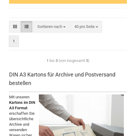
Sortieren nach
40 pro Seite
1
1
bis
3
(von insgesamt
3
)
DIN A3 Kartons für Archive und Postversand
bestellen
Mit unseren
Kartons im DIN
A3 Format
erschaffen Sie
übersichtliche
Archive und
versenden
Waren sicher.