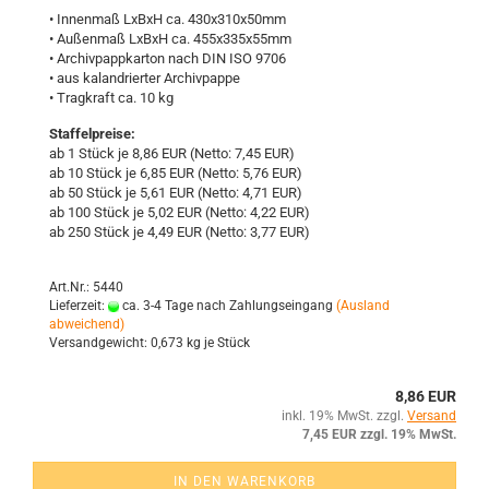
• In­nen­maß LxBxH ca. 430x310x50mm
• Au­ßen­maß LxBxH ca. 455x335x55mm
• Ar­chiv­papp­kar­ton nach DIN ISO 9706
• aus ka­lan­drier­ter Ar­chiv­pap­pe
• Trag­kraft ca. 10 kg
Staffelpreise:
ab 1 Stück je 8,86 EUR (Netto: 7,45 EUR)
ab 10 Stück je 6,85 EUR (Netto: 5,76 EUR)
ab 50 Stück je 5,61 EUR (Netto: 4,71 EUR)
ab 100 Stück je 5,02 EUR (Netto: 4,22 EUR)
ab 250 Stück je 4,49 EUR (Netto: 3,77 EUR)
Art.Nr.: 5440
Lieferzeit:
ca. 3-4 Tage nach Zahlungseingang
(Ausland
abweichend)
Versandgewicht:
0,673
kg je Stück
8,86 EUR
inkl. 19% MwSt. zzgl.
Versand
7,45 EUR zzgl. 19% MwSt.
IN DEN WARENKORB