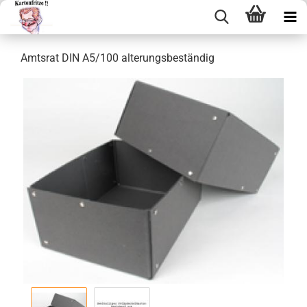
Amts­rat DIN A5/100 al­te­rungs­be­stän­dig