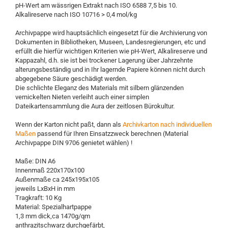
pH-Wert am wässrigen Extrakt nach ISO 6588 7,5 bis 10.
Alkalireserve nach ISO 10716 > 0,4 mol/kg
Archivpappe wird hauptsächlich eingesetzt für die Archivierung von
Dokumenten in Bibliotheken, Museen, Landesregierungen, etc und
erfüllt die hierfür wichtigen Kriterien wie pH-Wert, Alkalireserve und
Kappazahl, d.h. sie ist bei trockener Lagerung über Jahrzehnte
alterungsbeständig und in Ihr lagernde Papiere können nicht durch
abgegebene Säure geschädigt werden.
Die schlichte Eleganz des Materials mit silbern glänzenden
vernickelten Nieten verleiht auch einer simplen
Dateikartensammlung die Aura der zeitlosen Bürokultur.
Wenn der Karton nicht paßt, dann als
Archivkarton nach individuellen
Maßen
passend für Ihren Einsatzzweck berechnen (Material
Archivpappe DIN 9706 genietet wählen) !
Maße: DIN A6
Innenmaß 220x170x100
Außenmaße ca 245x195x105
jeweils LxBxH in mm
Tragkraft: 10 Kg
Material: Spezialhartpappe
1,3 mm dick,ca 1470g/qm
anthrazitschwarz durchgefärbt,