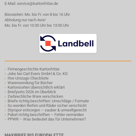
E-Mail:
service@kartonfritze.de
Bürozeiten: Mo. bis Fr. von 8 bis 16 Uhr
Abholung nur nach Avis!
Mo. bis Fr. von 10:30 Uhr bis 13:00 Uhr
›
Firmengeschichte Kartonfritze
›
Jobs bei Carl Evers GmbH & Co. KG
›
Ihre Umzugs-Checkliste
›
Warensendung für Bücher
›
Kartonsorten übersichtlich erklärt
›
Briefporto 2026 im Überblick
›
Zerbrechliche Ware verschicken
›
Briefe richtig beschriften: Umschläge / Formate
›
So werden Reifen und Räder sicher verschickt
›
Styropor entsorgen – sauber & umweltgerecht
›
Paket richtig beschriften – Fehler vermeiden
›
PPWR – Was bedeutet das für Unternehmen?
MAXIBRIEF BIS EUROPALETTE