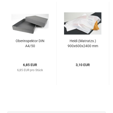
Ober­in­spek­tor DIN
Heidi (Ma­tratzs.)
A4/50
900x600x2400 mm
6,85 EUR
3,10 EUR
6,85 EUR pro Stück