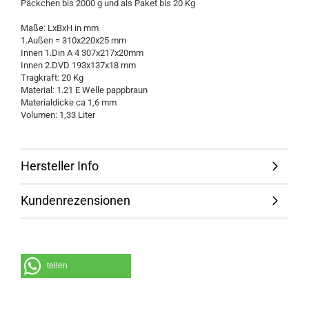
Päckchen bis 2000 g und als Paket bis 20 Kg
Maße: LxBxH in mm
1.Außen = 310x220x25 mm
Innen 1.Din A 4 307x217x20mm
Innen 2.DVD 193x137x18 mm
Tragkraft: 20 Kg
Material: 1.21 E Welle pappbraun
Materialdicke ca 1,6 mm
Volumen: 1,33 Liter
Hersteller Info
Kundenrezensionen
teilen