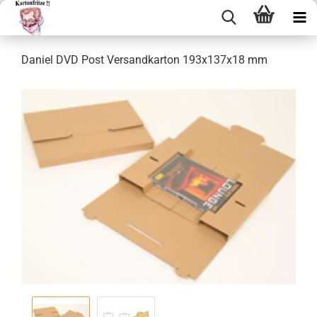
Da­ni­el DVD Post Ver­sand­kar­ton 193x137x18 mm