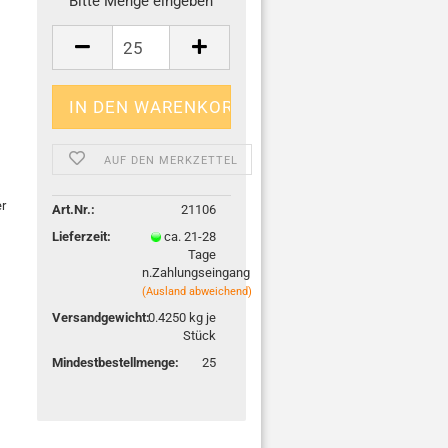
Bitte Menge eingeben
AUF DEN MERKZETTEL
er
Art.Nr.:
21106
Lieferzeit:
ca. 21-28
Tage
n.Zahlungseingang
(Ausland abweichend)
Versandgewicht:
0.4250
kg je
Stück
Mindestbestellmenge:
25