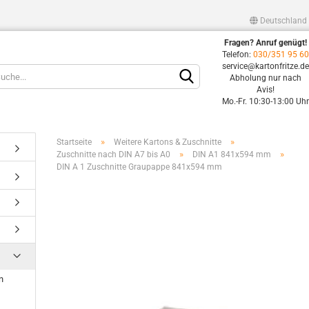
Deutschland
Fragen? Anruf genügt!
Lieferland
Telefon:
030/351 95 6
service@kartonfritze.d
Abholung nur nach
Avis!
Mo.-Fr. 10:30-13:00 Uh
»
»
Startseite
Weitere Kartons & Zuschnitte
»
»
Zuschnitte nach DIN A7 bis A0
DIN A1 841x594 mm
DIN A 1 Zuschnitte Graupappe 841x594 mm
Konto erstellen
Passwort vergessen?
n