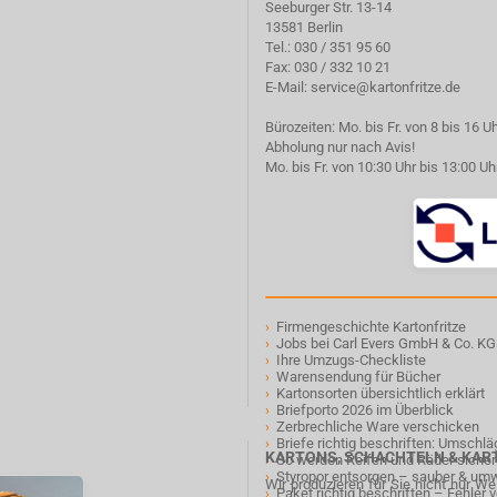
Seeburger Str. 13-14
13581 Berlin
Tel.:
030 / 351 95 60
Fax: 030 / 332 10 21
E-Mail:
service@kartonfritze.de
Bürozeiten: Mo. bis Fr. von 8 bis 16 U
Abholung nur nach Avis!
Mo. bis Fr. von 10:30 Uhr bis 13:00 Uh
›
Firmengeschichte Kartonfritze
›
Jobs bei Carl Evers GmbH & Co. KG
›
Ihre Umzugs-Checkliste
›
Warensendung für Bücher
›
Kartonsorten übersichtlich erklärt
›
Briefporto 2026 im Überblick
›
Zerbrechliche Ware verschicken
›
Briefe richtig beschriften: Umschl
KARTONS, SCHACHTELN & KA
›
So werden Reifen und Räder sicher
›
Styropor entsorgen – sauber & um
Wir produzieren für Sie nicht nur W
›
Paket richtig beschriften – Fehler