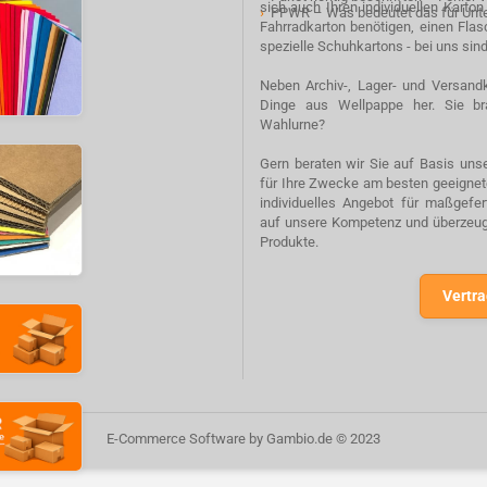
sich auch Ihren individuellen Karto
›
PPWR – Was bedeutet das für Un
Fahrradkarton benötigen, einen Fla
spezielle Schuhkartons - bei uns sind
Neben Archiv-, Lager- und Versandk
Dinge aus Wellpappe her. Sie br
Wahlurne?
Gern beraten wir Sie auf Basis unse
für Ihre Zwecke am besten geeignete
individuelles Angebot für maßgefe
auf unsere Kompetenz und überzeuge
Produkte.
Vertra
E-Commerce Software
by Gambio.de © 2023