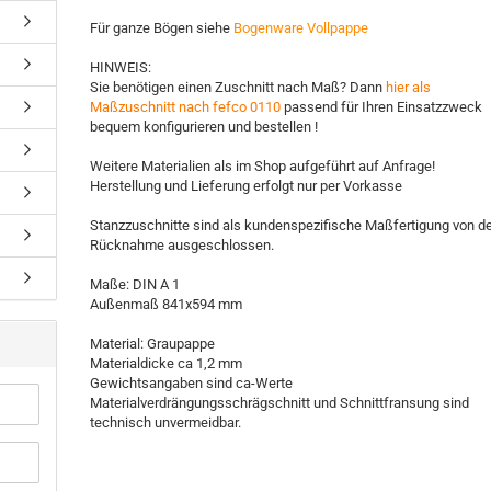
Für ganze Bögen siehe
Bogenware Vollpappe
HINWEIS:
Sie benötigen einen Zuschnitt nach Maß? Dann
hier als
Maßzuschnitt nach fefco 0110
passend für Ihren Einsatzzweck
bequem konfigurieren und bestellen !
Weitere Materialien als im Shop aufgeführt auf Anfrage!
Herstellung und Lieferung erfolgt nur per Vorkasse
Stanzzuschnitte sind als kundenspezifische Maßfertigung von d
Rücknahme ausgeschlossen.
Maße: DIN A 1
Außenmaß 841x594 mm
Material: Graupappe
Materialdicke ca 1,2 mm
Gewichtsangaben sind ca-Werte
Materialverdrängungsschrägschnitt und Schnittfransung sind
technisch unvermeidbar.