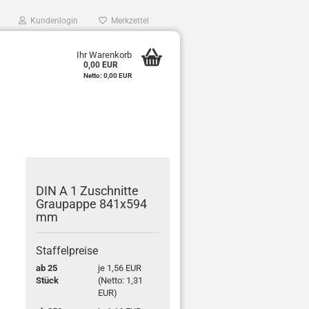
Kundenlogin
Merkzettel
0
Ihr Warenkorb
0,00 EUR
e
Netto: 0,00 EUR
r
DIN A 1 Zu­schnit­te
Grau­pap­pe 841x594
mm
Staffelpreise
ab 25
je 1,56 EUR
Stück
(Netto: 1,31
EUR)