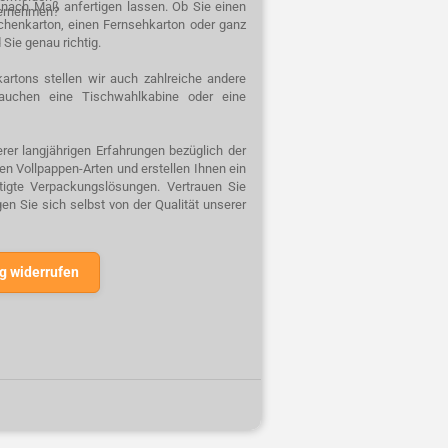
n nach Maß anfertigen lassen. Ob Sie einen
ternehmen?
schenkarton, einen Fernsehkarton oder ganz
 Sie genau richtig.
artons stellen wir auch zahlreiche andere
auchen eine Tischwahlkabine oder eine
rer langjährigen Erfahrungen bezüglich der
n Vollpappen-Arten und erstellen Ihnen ein
rtigte Verpackungslösungen. Vertrauen Sie
n Sie sich selbst von der Qualität unserer
g widerrufen