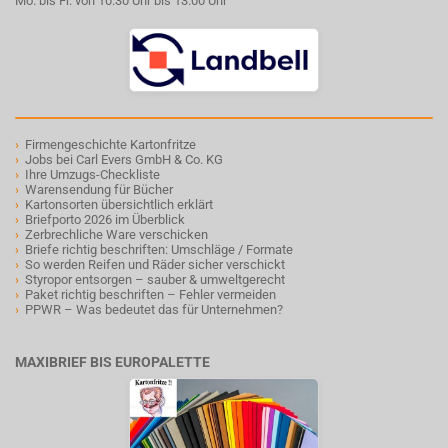
Mo. bis Fr. von 10:30 Uhr bis 13:00 Uhr
›
Firmengeschichte Kartonfritze
›
Jobs bei Carl Evers GmbH & Co. KG
›
Ihre Umzugs-Checkliste
›
Warensendung für Bücher
›
Kartonsorten übersichtlich erklärt
›
Briefporto 2026 im Überblick
›
Zerbrechliche Ware verschicken
›
Briefe richtig beschriften: Umschläge / Formate
›
So werden Reifen und Räder sicher verschickt
›
Styropor entsorgen – sauber & umweltgerecht
›
Paket richtig beschriften – Fehler vermeiden
›
PPWR – Was bedeutet das für Unternehmen?
MAXIBRIEF BIS EUROPALETTE