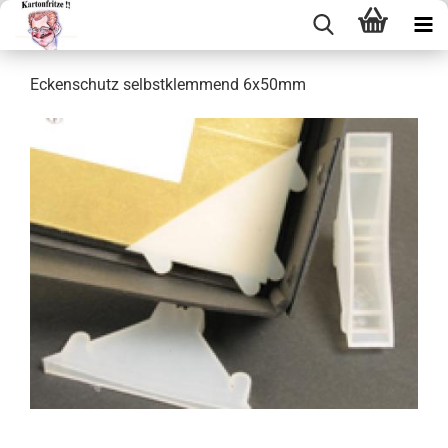
Ecken­schutz selbst­klem­mend 6x50mm