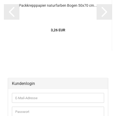
Pack­krepp­pa­pier na­tur­far­ben Bogen 50x70 cm...
3,26 EUR
Kundenlogin