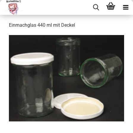
Ein­mach­glas 440 ml mit De­ckel