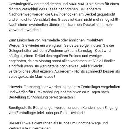
Gewindegreifwiderstand drehen und MAXIMAL 3 bis 5 mm für einen
dichten Verschluß des Glases nachdrehen. Bei längerem
Nachdrehweg werden die Gewindenocken am Deckel gequetscht
und ein dichter Verschluß des Glases ist dann nicht mehr möglich!!! -
Nach einem eventuellen Überdrehen kann der Deckel nicht mehr
verwendet werden !!
Zum Einkochen von Marmelade oder ähnlichen Produkten!
Werden Sie wieder ein wenig zum Selbstversorger, nutzen Sie die
Gelegenheiten auf dem Wochenmarkt am Samstag - Obst wird
häufig zu einem Drittel des regulären Preises und weniger
angeboten, da am Montag sonst alles verdorben ist. Viele Händler
sind froh wenn Sie wenigstens noch etwas Geld für leicht
verderbliches Obst erzielen. Außerdem - Nichts schmeckt besser als
selbstgekochte Marmelade !
Hinweis: Einmachgläser werden in unserem Zentrallager vorgehalten
und werden für Direktabholung innerhalb von ca 2 Tagen nach
Bestellung zur Abholung bereit gehalten !
Bereitgestellte Bestellungen werden unseren Kunden nach Eingang
vom Zentrallager telef. oder per E-mail avisiert !
Dieser Hinweis dient Ihnen als Kunde um unnötige Wege und
Zeitverluste zu vermeiden.