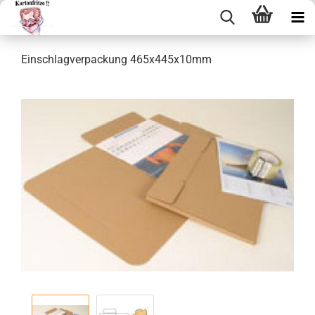
Ein­schlag­ver­pa­ckung 465x445x10mm