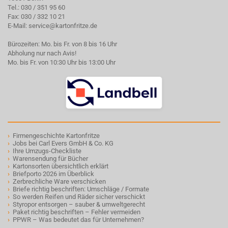
Tel.:
030 / 351 95 60
Fax: 030 / 332 10 21
E-Mail:
service@kartonfritze.de
Bürozeiten: Mo. bis Fr. von 8 bis 16 Uhr
Abholung nur nach Avis!
Mo. bis Fr. von 10:30 Uhr bis 13:00 Uhr
›
Firmengeschichte Kartonfritze
›
Jobs bei Carl Evers GmbH & Co. KG
›
Ihre Umzugs-Checkliste
›
Warensendung für Bücher
›
Kartonsorten übersichtlich erklärt
›
Briefporto 2026 im Überblick
›
Zerbrechliche Ware verschicken
›
Briefe richtig beschriften: Umschläge / Formate
›
So werden Reifen und Räder sicher verschickt
›
Styropor entsorgen – sauber & umweltgerecht
›
Paket richtig beschriften – Fehler vermeiden
›
PPWR – Was bedeutet das für Unternehmen?