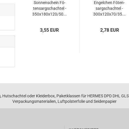
Son­nen­schein Fö­
En­gel­chen Fö­ten­
ten­sarg­schach­tel -
sarg­schach­tel -
350x180x120/50...
300x120x70/35...
3,55 EUR
2,78 EUR
, Hutschachtel oder Kleiderbox, Paketklassen für HERMES DPD DHL GL
Verpackungsmaterialien, Luftpolsterfolie und Seidenpapier