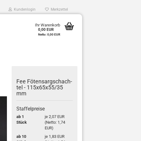
Kundenlogin
Merkzettel
0
Ihr Warenkorb
0,00 EUR
e
Netto: 0,00 EUR
r
Fee Fö­ten­sarg­schach­
tel - 115x65x55/35
mm
Staffelpreise
ab 1
je 2,07 EUR
Stück
(Netto: 1,74
EUR)
ab 10
je 1,83 EUR