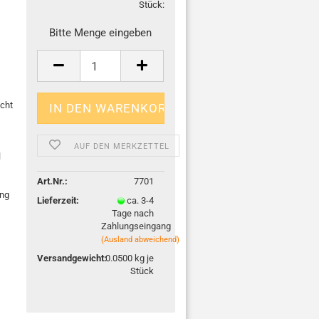
Stück:
Stück
Bitte Menge eingeben
icht
AUF DEN MERKZETTEL
l
Art.Nr.:
7701
ung
Lieferzeit:
ca. 3-4
Tage nach
Zahlungseingang
(Ausland abweichend)
Versandgewicht:
0.0500
kg je
Stück