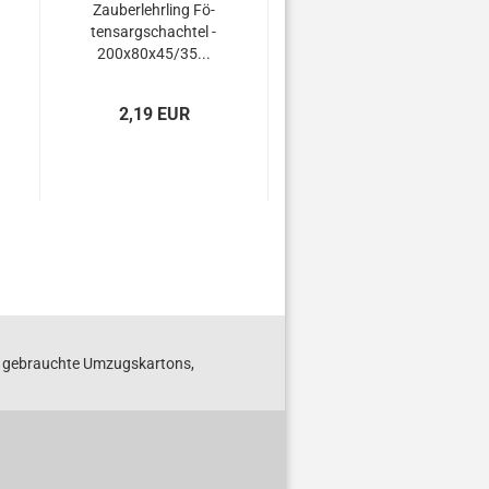
Zau­ber­lehr­ling Fö­
Stern­chen Fö­ten­
ten­sarg­schach­tel -
sarg­schach­tel -
200x80x45/35...
250x90x60/35...
2,19 EUR
2,30 EUR
S gebrauchte Umzugskartons,