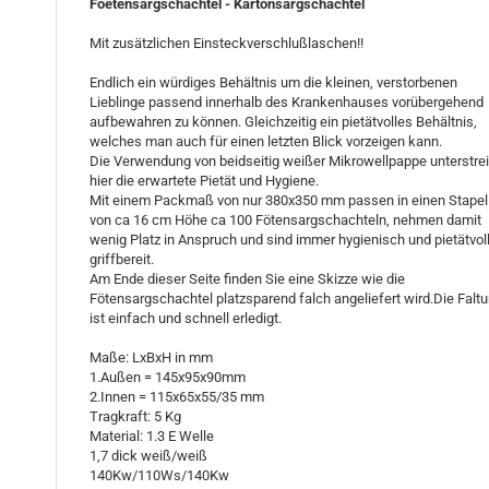
Foetensargschachtel - Kartonsargschachtel
Mit zusätzlichen Einsteckverschlußlaschen!!
Endlich ein würdiges Behältnis um die kleinen, verstorbenen
Lieblinge passend innerhalb des Krankenhauses vorübergehend
aufbewahren zu können. Gleichzeitig ein pietätvolles Behältnis,
welches man auch für einen letzten Blick vorzeigen kann.
Die Verwendung von beidseitig weißer Mikrowellpappe unterstre
hier die erwartete Pietät und Hygiene.
Mit einem Packmaß von nur 380x350 mm passen in einen Stapel
von ca 16 cm Höhe ca 100 Fötensargschachteln, nehmen damit
wenig Platz in Anspruch und sind immer hygienisch und pietätvol
griffbereit.
Am Ende dieser Seite finden Sie eine Skizze wie die
Fötensargschachtel platzsparend falch angeliefert wird.Die Falt
ist einfach und schnell erledigt.
Maße: LxBxH in mm
1.Außen = 145x95x90mm
2.Innen = 115x65x55/35 mm
Tragkraft: 5 Kg
Material: 1.3 E Welle
1,7 dick weiß/weiß
140Kw/110Ws/140Kw