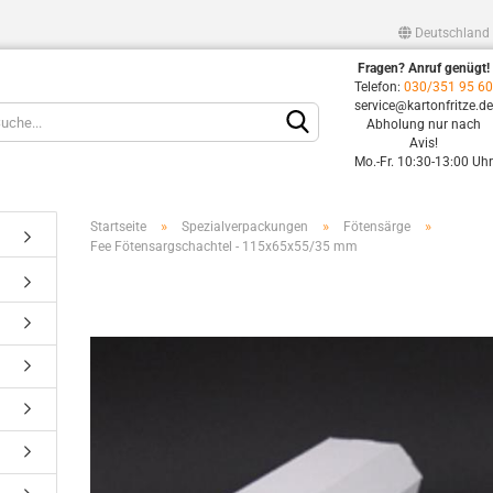
Deutschland
Fragen? Anruf genügt!
Lieferland
Telefon:
030/351 95 6
service@kartonfritze.d
Abholung nur nach
Avis!
Mo.-Fr. 10:30-13:00 Uh
»
»
»
Startseite
Spezialverpackungen
Fötensärge
Fee Fötensargschachtel - 115x65x55/35 mm
Konto erstellen
Passwort vergessen?