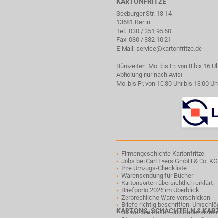
KARTONFRITZE
Seeburger Str. 13-14
13581 Berlin
Tel.:
030 / 351 95 60
Fax: 030 / 332 10 21
E-Mail:
service@kartonfritze.de
Bürozeiten: Mo. bis Fr. von 8 bis 16 U
Abholung nur nach Avis!
Mo. bis Fr. von 10:30 Uhr bis 13:00 Uh
›
Firmengeschichte Kartonfritze
›
Jobs bei Carl Evers GmbH & Co. KG
›
Ihre Umzugs-Checkliste
›
Warensendung für Bücher
›
Kartonsorten übersichtlich erklärt
›
Briefporto 2026 im Überblick
›
Zerbrechliche Ware verschicken
›
Briefe richtig beschriften: Umschl
KARTONS, SCHACHTELN & KA
›
So werden Reifen und Räder sicher