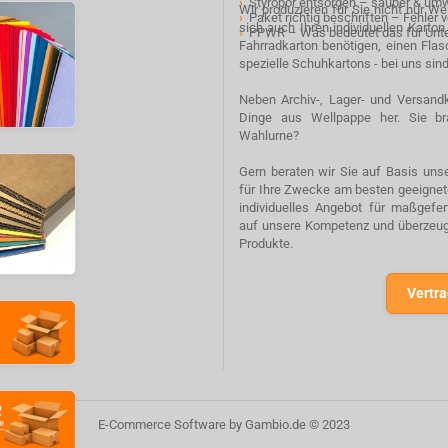
›
Styropor entsorgen – sauber & um
Wir produzieren für Sie nicht nur W
›
Paket richtig beschriften – Fehler
sich auch Ihren individuellen Karto
›
PPWR – Was bedeutet das für Un
Fahrradkarton benötigen, einen Fla
spezielle Schuhkartons - bei uns sind
Neben Archiv-, Lager- und Versandk
Dinge aus Wellpappe her. Sie br
Wahlurne?
Gern beraten wir Sie auf Basis unse
für Ihre Zwecke am besten geeignete
individuelles Angebot für maßgefe
auf unsere Kompetenz und überzeuge
Produkte.
Vertra
E-Commerce Software
by Gambio.de © 2023