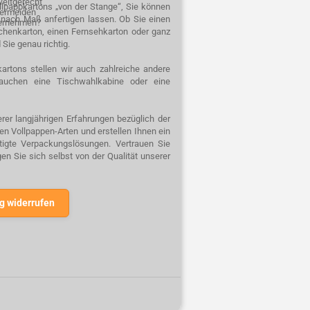
weltgerecht
ellpappkartons „von der Stange“, Sie können
 vermeiden
n nach Maß anfertigen lassen. Ob Sie einen
ternehmen?
schenkarton, einen Fernsehkarton oder ganz
 Sie genau richtig.
artons stellen wir auch zahlreiche andere
auchen eine Tischwahlkabine oder eine
rer langjährigen Erfahrungen bezüglich der
n Vollpappen-Arten und erstellen Ihnen ein
rtigte Verpackungslösungen. Vertrauen Sie
n Sie sich selbst von der Qualität unserer
g widerrufen