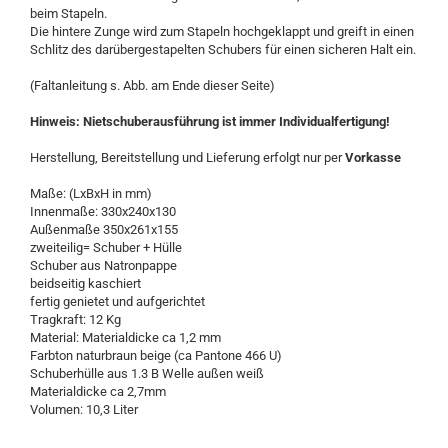
beim Stapeln.
Die hintere Zunge wird zum Stapeln hochgeklappt und greift in einen
Schlitz des darübergestapelten Schubers für einen sicheren Halt ein.
(Faltanleitung s. Abb. am Ende dieser Seite)
Hinweis: Nietschuberausführung ist immer Individualfertigung!
Herstellung, Bereitstellung und Lieferung erfolgt nur per
Vorkasse
Maße: (LxBxH in mm)
Innenmaße: 330x240x130
Außenmaße 350x261x155
zweiteilig= Schuber + Hülle
Schuber aus Natronpappe
beidseitig kaschiert
fertig genietet und aufgerichtet
Tragkraft: 12 Kg
Material: Materialdicke ca 1,2 mm
Farbton naturbraun beige (ca Pantone 466 U)
Schuberhülle aus 1.3 B Welle außen weiß
Materialdicke ca 2,7mm
Volumen: 10,3 Liter