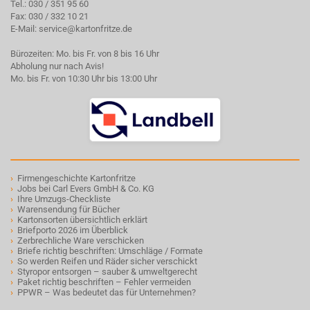
Tel.:
030 / 351 95 60
Fax: 030 / 332 10 21
E-Mail:
service@kartonfritze.de
Bürozeiten: Mo. bis Fr. von 8 bis 16 Uhr
Abholung nur nach Avis!
Mo. bis Fr. von 10:30 Uhr bis 13:00 Uhr
›
Firmengeschichte Kartonfritze
›
Jobs bei Carl Evers GmbH & Co. KG
›
Ihre Umzugs-Checkliste
›
Warensendung für Bücher
›
Kartonsorten übersichtlich erklärt
›
Briefporto 2026 im Überblick
›
Zerbrechliche Ware verschicken
›
Briefe richtig beschriften: Umschläge / Formate
›
So werden Reifen und Räder sicher verschickt
›
Styropor entsorgen – sauber & umweltgerecht
›
Paket richtig beschriften – Fehler vermeiden
›
PPWR – Was bedeutet das für Unternehmen?