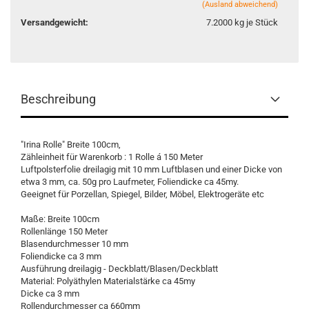
(Ausland abweichend)
Versandgewicht:
7.2000
kg je Stück
Beschreibung
"Irina Rolle" Breite 100cm,
Zähleinheit für Warenkorb : 1 Rolle á 150 Meter
Luftpolsterfolie dreilagig mit 10 mm Luftblasen und einer Dicke von
etwa 3 mm, ca. 50g pro Laufmeter, Foliendicke ca 45my.
Geeignet für Porzellan, Spiegel, Bilder, Möbel, Elektrogeräte etc
Maße: Breite 100cm
Rollenlänge 150 Meter
Blasendurchmesser 10 mm
Foliendicke ca 3 mm
Ausführung dreilagig - Deckblatt/Blasen/Deckblatt
Material: Polyäthylen Materialstärke ca 45my
Dicke ca 3 mm
Rollendurchmesser ca 660mm