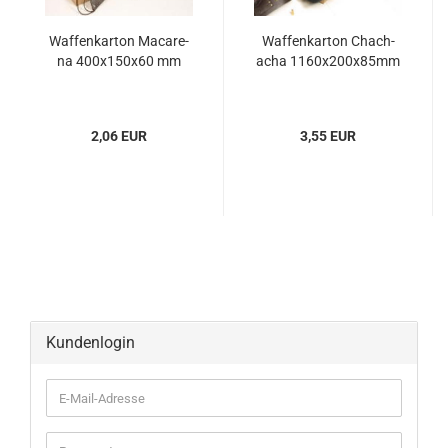
Waf­fen­kar­ton Ma­c­are­
Waf­fen­kar­ton Chach­
na 400x150x60 mm
acha 1160x200x85mm
2,06 EUR
3,55 EUR
Kundenlogin