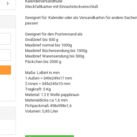
Kalenderversandhülle
Steckfaltkarton mit Einraststeckverschluß
Geeignet für: Kalender oder als Versandkarton für andere Sachen
passen
Geeignet für den Postversand als
Großbrief bis 500 g
Maxibrief normal bis 1000g
Maxibrief Büchersendung bis 1000g
Maxibrief Warensendung bis 500g
Päckchen bis 2000 g
Maße: LxBxH in mm
1.Außen = 349x249x17 mm
2.Innen = 345x245x10 mm
Tragkraft: 5 Kg
Material: 1.2 E Welle pappbraun
Materialdicke ca 1,6 mm
Flchpackmaß 498x598x1,6
Volumen: 0,85 Liter