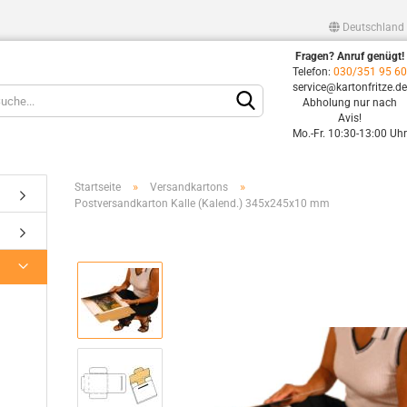
Deutschland
Fragen? Anruf genügt!
Lieferland
Telefon:
030/351 95 6
service@kartonfritze.d
Abholung nur nach
Avis!
Mo.-Fr. 10:30-13:00 Uh
»
»
Startseite
Versandkartons
Postversandkarton Kalle (Kalend.) 345x245x10 mm
Konto erstellen
Passwort vergessen?