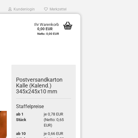
Kundenlogin
Merkzettel
0
Ihr Warenkorb
0,00 EUR
e
Netto: 0,00 EUR
r
Post­ver­sand­kar­ton
Kalle (Ka­lend.)
345x245x10 mm
Staffelpreise
ab 1
je 0,78 EUR
Stück
(Netto: 0,65
EUR)
ab 10
je 0,66 EUR