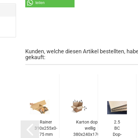
teilen
Kunden, welche diesen Artikel bestellten, hab
gekauft:
rina
Rai­ner
Kar­ton dop­pel­
2.5
Me­
310x255x0-​​
wel­lig
BC
er­
75 mm
380x240x170mm
Dop­