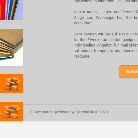
spezielle Schuhkartons - bei uns sind
Neben Archiv-, Lager- und Versandk
Dinge aus Wellpappe her. Sie br
Wahlurne?
Gern beraten wir Sie auf Basis unse
für Ihre Zwecke am besten geeignete
individuelles Angebot für maßgefe
auf unsere Kompetenz und überzeuge
Produkte.
Vertra
E-Commerce Software
by Gambio.de © 2023