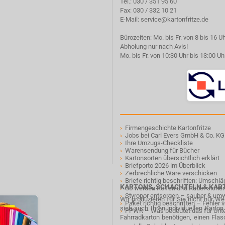
Tel.:
030 / 351 95 60
Fax: 030 / 332 10 21
E-Mail:
service@kartonfritze.de
Bürozeiten: Mo. bis Fr. von 8 bis 16 U
Abholung nur nach Avis!
Mo. bis Fr. von 10:30 Uhr bis 13:00 Uh
›
Firmengeschichte Kartonfritze
›
Jobs bei Carl Evers GmbH & Co. KG
›
Ihre Umzugs-Checkliste
›
Warensendung für Bücher
›
Kartonsorten übersichtlich erklärt
›
Briefporto 2026 im Überblick
›
Zerbrechliche Ware verschicken
›
Briefe richtig beschriften: Umschl
KARTONS, SCHACHTELN & KA
›
So werden Reifen und Räder sicher
›
Styropor entsorgen – sauber & um
Wir produzieren für Sie nicht nur W
›
Paket richtig beschriften – Fehler
sich auch Ihren individuellen Karto
›
PPWR – Was bedeutet das für Un
Fahrradkarton benötigen, einen Fla