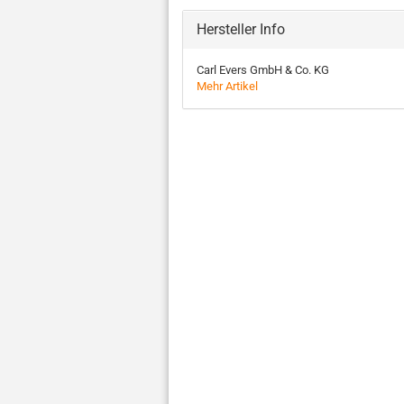
Hersteller Info
Carl Evers GmbH & Co. KG
Mehr Artikel
2.3
Kle­be­
Hand­
I
BC
band
ab­rol­
"
Dop­
durch­
ler
t