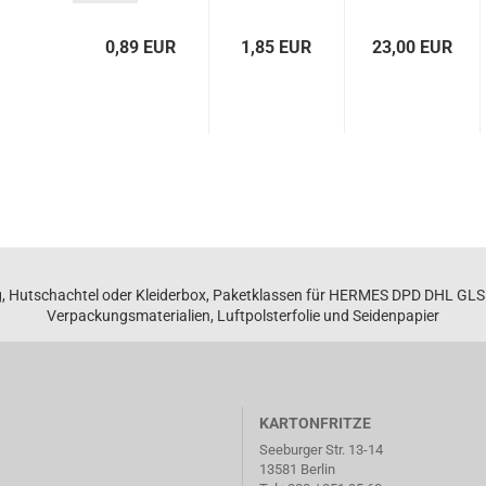
wa­
Nr.2705...
pel­
e" -
wel­le
6 EUR
0,89 EUR
1,85 EUR
23,00 EUR
rei­
Well­
UR pro m²
te
pap­
00
pe
m...
dop­
pel­
wel­
lig...
, Hutschachtel oder Kleiderbox, Paketklassen für HERMES DPD DHL GL
Verpackungsmaterialien, Luftpolsterfolie und Seidenpapier
KARTONFRITZE
Seeburger Str. 13-14
13581 Berlin