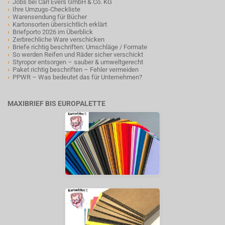
›
Jobs bei Carl Evers GmbH & Co. KG
›
Ihre Umzugs-Checkliste
›
Warensendung für Bücher
›
Kartonsorten übersichtlich erklärt
›
Briefporto 2026 im Überblick
›
Zerbrechliche Ware verschicken
›
Briefe richtig beschriften: Umschläge / Formate
›
So werden Reifen und Räder sicher verschickt
›
Styropor entsorgen – sauber & umweltgerecht
›
Paket richtig beschriften – Fehler vermeiden
›
PPWR – Was bedeutet das für Unternehmen?
MAXIBRIEF BIS EUROPALETTE