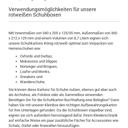
Verwendungsmöglichkeiten für unsere
rotweißen Schuhboxen
Mit Innenmaßen von 340 x 205 x 125/35 mm, Außenmaßen von 360
x 212 x 129 mm und einem Volumen von 8,7 Litern eignen sich
unsere Schuhkartons König rot/weiß optimal zum Verpacken von
Herrenschuhen wie:
Oxfords und Derbys,
Mokassins und Slipper,
Norweger und Brogues,
Loafer und Monks,
Sneakers und
Wanderschuhe.
Sie können diese Kartons für Schuhe nutzen, ebenso gut aber auch
als Archivbox, als Fotobox oder als Sammelbox verwenden.
Benötigen Sie für die Schuhkarton Buchhaltung eine Belegbox? Dann
haben Sie mit unserer Kleinbox den richtigen Aufbewahrungskarton
für Ihre Unterlagen gefunden. Da die Schuhboxen stapelbar sind,
eignen sie sich außerdem hervorragend dafür, Ihrem Kleiderschrank
auf einfache Weise ein paar zusätzliche Fächer für Accessoires wie
Schals, Gürtel oder Krawatten hinzuzufügen.