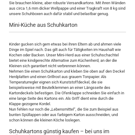
Sie brauchen kleine, aber robuste Versandkartons. Mit ihren Wänden
aus circa 1,6 mm dicker Wellpappe und einer Tragkraft von 8 kg sind
unsere Schuhboxen auch dafür stabil und belastbar genug.
Mini-Küche aus Schuhkarton
Kinder gucken sich gern etwas bei ihren Eltern ab und ahmen viele
Dinge im Spiel nach. Das gilt auch für Tätigkeiten im Haushalt wie
Kochen oder Backen. Unser Mini-Herd aus einer Schuhschachtel
bietet eine kindgerechte Alternative zum Küchenherd, an der die
Kleinen sich garantiert nicht verbrennen können.
Nehmen Sie einen Schuhkarton und kleben Sie oben auf den Deckel
Herdplatten und einen Grillrost aus grauem Tonpapier. Als
Temperaturregler eignen sich Kunststoffdeckel, die sie
beispielsweise mit Beutelklemmen an einer Längsseite des
Kartondeckels befestigen. Die Ofenklappe schneiden Sie einfach in
eine lange Seite des Kartons ein. Als Griff dient eine durch die
Klappe gezogene Kordel.
Nun fehlen nur noch die „Lebensmittel“, die Sie zum Beispiel aus
bunten Spüllappen oder aus farbigem Karton ausschneiden, und
schon können die kleinen Köche loslegen.
Schuhkartons günstig kaufen – bei uns im