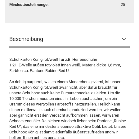
Mindestbestellmenge:
25
Beschreibung
Schuhkarton König rot/weiß für z.B. Herrenschuhe
1.21 E-Welle außen rotviolett innen weiß, Materialdicke 1,6 mm,
Farbton ca. Pantone Rubine Red U
So richtig purpurrot, wie es einem Monarchen geziemt, ist unser
Schuhkarton König rot/weiß zwar nicht, aber dafür braucht für
unsere Schuhbox auch keine Purpurschnecke zu leiden. Um die
10.000 Tierchen mussten einst ihr Leben aushauchen, um ein
Gramm dieses wertvollen Farbstoffs herzustellen. Freilich kann
dieser mittlerweile auch chemisch produziert werden, wir wollen
aber gar nicht erst den Verdacht aufkommen lassen, wir wären
Schneckenquäler. Da bleiben wir doch lieber beim Pantone „Rubine
Red U“, das eine mindestens ebenso attraktive Optik bietet. Unsere
Schuhbox König ist damit jedenfalls äußerst zufrieden und wir
hoffen, Ihnen geht es genau so.