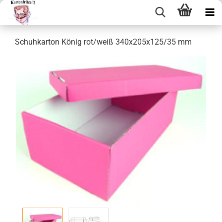
Schuh­kar­ton König rot/weiß 340x205x125/35 mm