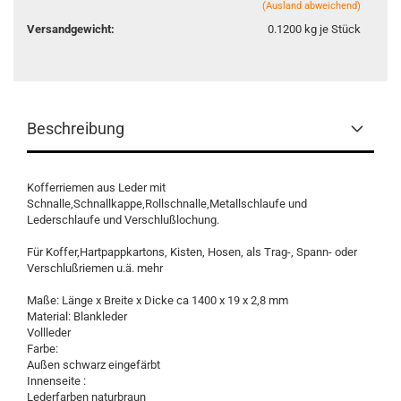
(Ausland abweichend)
Versandgewicht:
0.1200
kg je Stück
Beschreibung
Kofferriemen aus Leder mit
Schnalle,Schnallkappe,Rollschnalle,Metallschlaufe und
Lederschlaufe und Verschlußlochung.
Für Koffer,Hartpappkartons, Kisten, Hosen, als Trag-, Spann- oder
Verschlußriemen u.ä. mehr
Maße: Länge x Breite x Dicke ca 1400 x 19 x 2,8 mm
Material: Blankleder
Vollleder
Farbe:
Außen schwarz eingefärbt
Innenseite :
Lederfarben naturbraun