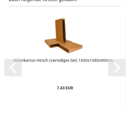
Bil­der­kar­ton Hirsch (vier­tei­li­ges Set) 1600x1080x90mm...
7,43 EUR