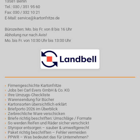
13581 Berlin
Tel.:
030 / 351 95 60
Fax: 030 / 332 10 21
E-Mail:
service@kartonfritze.de
Bürozeiten: Mo. bis Fr. von 8 bis 16 Uhr
Abholung nur nach Avis!
Mo. bis Fr. von 10:30 Uhr bis 13:00 Uhr
›
Firmengeschichte Kartonfritze
›
Jobs bei Carl Evers GmbH & Co. KG
›
Ihre Umzugs-Checkliste
›
Warensendung für Bücher
›
Kartonsorten übersichtlich erklärt
›
Briefporto 2026 im Überblick
›
Zerbrechliche Ware verschicken
›
Briefe richtig beschriften: Umschläge / Formate
›
So werden Reifen und Räder sicher verschickt
›
Styropor entsorgen – sauber & umweltgerecht
›
Paket richtig beschriften – Fehler vermeiden
›
PPWR – Was bedeutet das für Unternehmen?