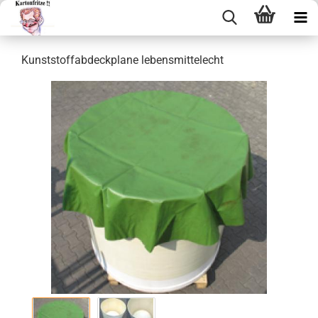
Kunst­stoff­ab­deck­pla­ne le­bens­mit­tel­echt