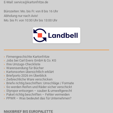
E-Mail:
service@kartonfritze.de
Bürozeiten: Mo. bis Fr. von 8 bis 16 Uhr
Abholung nur nach Avis!
Mo. bis Fr. von 10:30 Uhr bis 13:00 Uhr
›
Firmengeschichte Kartonfritze
›
Jobs bei Carl Evers GmbH & Co. KG
›
Ihre Umzugs-Checkliste
›
Warensendung für Bücher
›
Kartonsorten übersichtlich erklärt
›
Briefporto 2026 im Überblick
›
Zerbrechliche Ware verschicken
›
Briefe richtig beschriften: Umschläge / Formate
›
So werden Reifen und Räder sicher verschickt
›
Styropor entsorgen – sauber & umweltgerecht
›
Paket richtig beschriften – Fehler vermeiden
›
PPWR – Was bedeutet das für Unternehmen?
MAXIBRIEF BIS EUROPALETTE