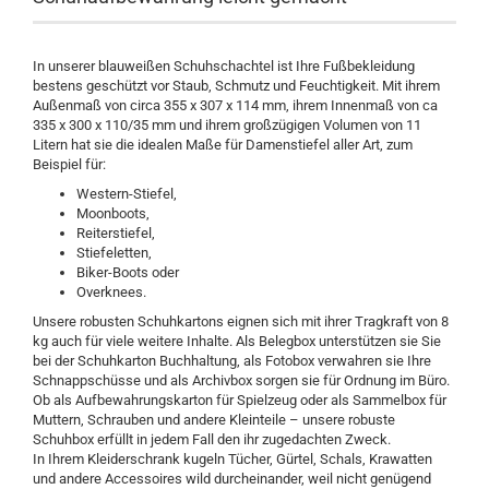
In unserer blauweißen Schuhschachtel ist Ihre Fußbekleidung
bestens geschützt vor Staub, Schmutz und Feuchtigkeit. Mit ihrem
Außenmaß von circa 355 x 307 x 114 mm, ihrem Innenmaß von ca
335 x 300 x 110/35 mm und ihrem großzügigen Volumen von 11
Litern hat sie die idealen Maße für Damenstiefel aller Art, zum
Beispiel für:
Western-Stiefel,
Moonboots,
Reiterstiefel,
Stiefeletten,
Biker-Boots oder
Overknees.
Unsere robusten Schuhkartons eignen sich mit ihrer Tragkraft von 8
kg auch für viele weitere Inhalte. Als Belegbox unterstützen sie Sie
bei der Schuhkarton Buchhaltung, als Fotobox verwahren sie Ihre
Schnappschüsse und als Archivbox sorgen sie für Ordnung im Büro.
Ob als Aufbewahrungskarton für Spielzeug oder als Sammelbox für
Muttern, Schrauben und andere Kleinteile – unsere robuste
Schuhbox erfüllt in jedem Fall den ihr zugedachten Zweck.
In Ihrem Kleiderschrank kugeln Tücher, Gürtel, Schals, Krawatten
und andere Accessoires wild durcheinander, weil nicht genügend