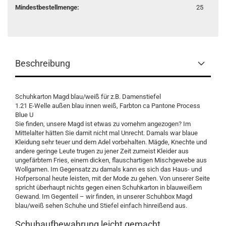
Mindestbestellmenge:
25
Beschreibung
Schuhkarton Magd blau/weiß für z.B. Damenstiefel
1.21 E-Welle außen blau innen weiß, Farbton ca Pantone Process
Blue U
Sie finden, unsere Magd ist etwas zu vornehm angezogen? Im
Mittelalter hätten Sie damit nicht mal Unrecht. Damals war blaue
Kleidung sehr teuer und dem Adel vorbehalten. Mägde, Knechte und
andere geringe Leute trugen zu jener Zeit zumeist Kleider aus
ungefärbtem Fries, einem dicken, flauschartigen Mischgewebe aus
Wollgarnen. Im Gegensatz zu damals kann es sich das Haus- und
Hofpersonal heute leisten, mit der Mode zu gehen. Von unserer Seite
spricht überhaupt nichts gegen einen Schuhkarton in blauweißem
Gewand. Im Gegenteil – wir finden, in unserer Schuhbox Magd
blau/weiß sehen Schuhe und Stiefel einfach hinreißend aus.
Schuhaufbewahrung leicht gemacht