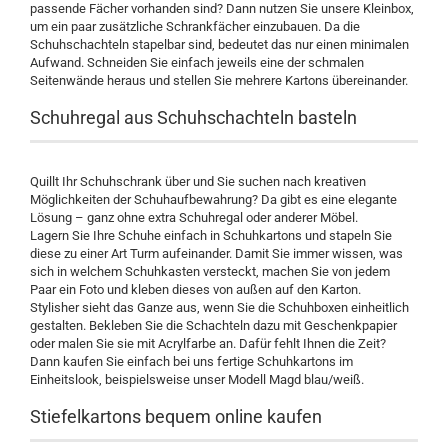
passende Fächer vorhanden sind? Dann nutzen Sie unsere Kleinbox,
um ein paar zusätzliche Schrankfächer einzubauen. Da die
Schuhschachteln stapelbar sind, bedeutet das nur einen minimalen
Aufwand. Schneiden Sie einfach jeweils eine der schmalen
Seitenwände heraus und stellen Sie mehrere Kartons übereinander.
Schuhregal aus Schuhschachteln basteln
Quillt Ihr Schuhschrank über und Sie suchen nach kreativen
Möglichkeiten der Schuhaufbewahrung? Da gibt es eine elegante
Lösung – ganz ohne extra Schuhregal oder anderer Möbel.
Lagern Sie Ihre Schuhe einfach in Schuhkartons und stapeln Sie
diese zu einer Art Turm aufeinander. Damit Sie immer wissen, was
sich in welchem Schuhkasten versteckt, machen Sie von jedem
Paar ein Foto und kleben dieses von außen auf den Karton.
Stylisher sieht das Ganze aus, wenn Sie die Schuhboxen einheitlich
gestalten. Bekleben Sie die Schachteln dazu mit Geschenkpapier
oder malen Sie sie mit Acrylfarbe an. Dafür fehlt Ihnen die Zeit?
Dann kaufen Sie einfach bei uns fertige Schuhkartons im
Einheitslook, beispielsweise unser Modell Magd blau/weiß.
Stiefelkartons bequem online kaufen