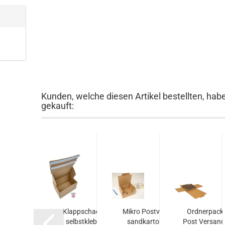
Kunden, welche diesen Artikel bestellten, hab
gekauft:
Druck­ver­
Klapp­schach­tel
Mikro Post­ver­
Ord­ner­pack
chluss­beu­
selbst­kle­bend
sand­kar­ton
Post Ver­sand