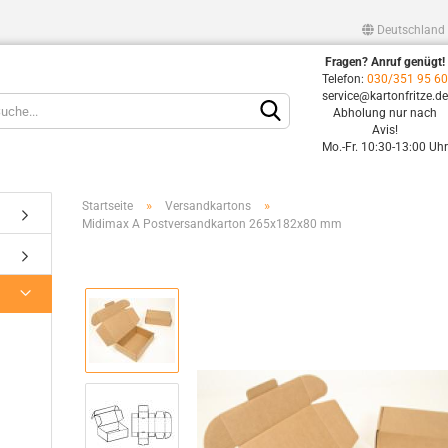
Deutschland
Fragen? Anruf genügt!
Lieferland
Telefon:
030/351 95 6
service@kartonfritze.d
Abholung nur nach
Avis!
Mo.-Fr. 10:30-13:00 Uh
»
»
Startseite
Versandkartons
Midimax A Postversandkarton 265x182x80 mm
Konto erstellen
Passwort vergessen?