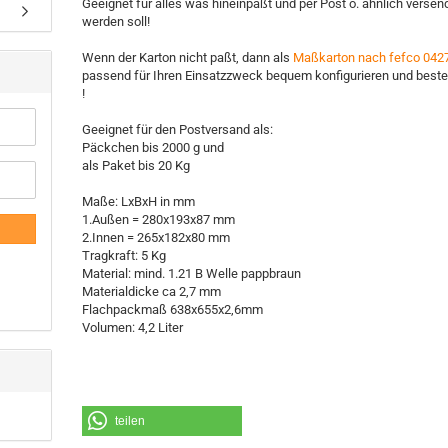
Geeignet für alles was hineinpaßt und per Post o. ähnlich versen
werden soll!
Wenn der Karton nicht paßt, dann als
Maßkarton nach fefco 042
passend für Ihren Einsatzzweck bequem konfigurieren und beste
!
Geeignet für den Postversand als:
Päckchen bis 2000 g und
als Paket bis 20 Kg
Maße: LxBxH in mm
1.Außen = 280x193x87 mm
2.Innen = 265x182x80 mm
Tragkraft: 5 Kg
Material: mind. 1.21 B Welle pappbraun
Materialdicke ca 2,7 mm
Flachpackmaß 638x655x2,6mm
Volumen: 4,2 Liter
teilen