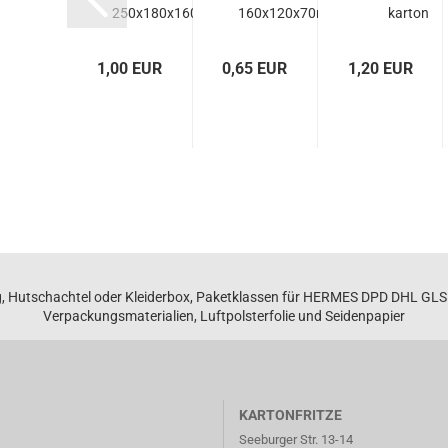
tel
250x180x160mm...
160x120x70mm
kar­ton
00x400mm
320x293x85..
2 EUR
1,00 EUR
0,65 EUR
1,20 EUR
, Hutschachtel oder Kleiderbox, Paketklassen für HERMES DPD DHL GL
Verpackungsmaterialien, Luftpolsterfolie und Seidenpapier
KARTONFRITZE
Seeburger Str. 13-14