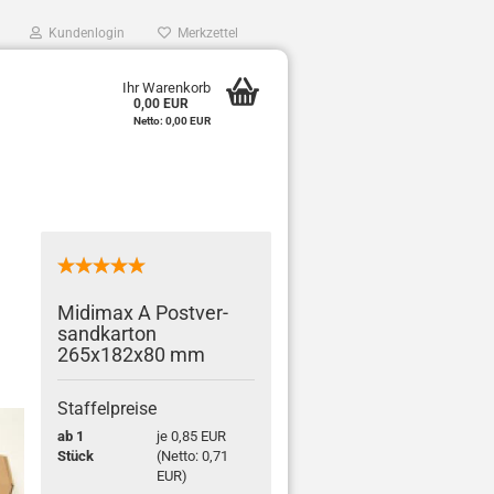
Kundenlogin
Merkzettel
0
Ihr Warenkorb
0,00 EUR
e
Netto: 0,00 EUR
r
Mi­di­max A Post­ver­
sand­kar­ton
265x182x80 mm
Staffelpreise
ab 1
je 0,85 EUR
Stück
(Netto: 0,71
EUR)