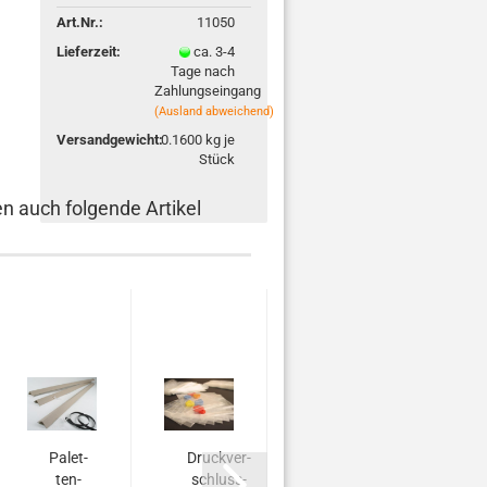
Art.Nr.:
11050
Lieferzeit:
ca. 3-4
Tage nach
Zahlungseingang
(Ausland abweichend)
Versandgewicht:
0.1600
kg je
Stück
en auch folgende Artikel
Pa­let­
Druck­ver­
Druck­ver­
Dru
­
ten­
schluss­
schluss­beu­
schl