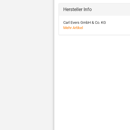
Hersteller Info
Carl Evers GmbH & Co. KG
Mehr Artikel
Druck­ver­
Druck­ver­
Druck­ver­
schluss­
schluss­beu­
schluss­beu­
s