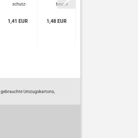
schutz­
beu­tel
tel
.
win­kel
70x100mm
150x220mm
200
1200
1,41 EUR
1,48 EUR
4,15 EUR
5,63 
mm
S gebrauchte Umzugskartons,