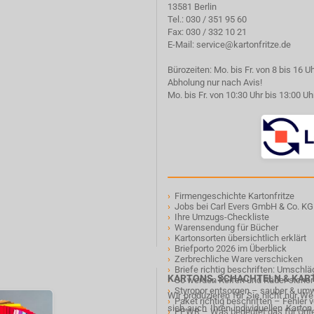
13581 Berlin
Tel.:
030 / 351 95 60
Fax: 030 / 332 10 21
E-Mail:
service@kartonfritze.de
Bürozeiten: Mo. bis Fr. von 8 bis 16 U
Abholung nur nach Avis!
Mo. bis Fr. von 10:30 Uhr bis 13:00 Uh
›
Firmengeschichte Kartonfritze
›
Jobs bei Carl Evers GmbH & Co. KG
›
Ihre Umzugs-Checkliste
›
Warensendung für Bücher
›
Kartonsorten übersichtlich erklärt
›
Briefporto 2026 im Überblick
›
Zerbrechliche Ware verschicken
›
Briefe richtig beschriften: Umschl
KARTONS, SCHACHTELN & KA
›
So werden Reifen und Räder sicher
›
Styropor entsorgen – sauber & um
Wir produzieren für Sie nicht nur W
›
Paket richtig beschriften – Fehler
sich auch Ihren individuellen Karto
›
PPWR – Was bedeutet das für Un