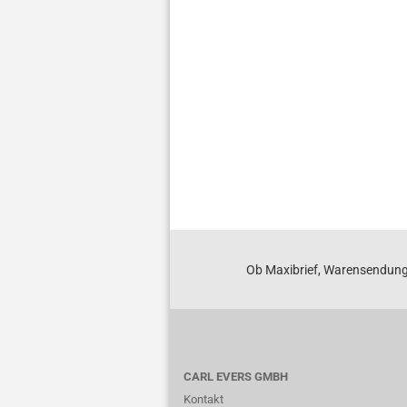
beu­tel
tel
tel
70x100mm
150x220mm
200x300mm
3
1,48 EUR
4,15 EUR
5,63 EUR
11,1
Ob Maxibrief, Warensendung
CARL EVERS GMBH
Kontakt