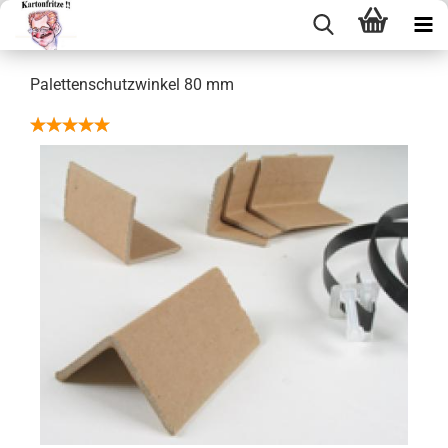
Pa­let­ten­schutz­win­kel 80 mm