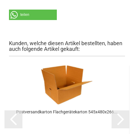
teilen
Kunden, welche diesen Artikel bestellten, haben
auch folgende Artikel gekauft:
Post­ver­sand­kar­ton Flach­ge­rä­te­kar­ton 545x480x266...