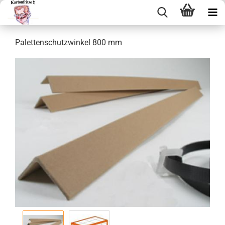
Pa­let­ten­schutz­win­kel 800 mm