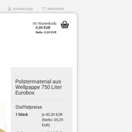
Kundenlogin
Merkzettel
0
Ihr Warenkorb
0,00 EUR
e
Netto: 0,00 EUR
r
Pols­ter­ma­te­ri­al aus
Well­pap­pe 750 Liter
Eu­ro­box
Staffelpreise
1 Stück
je 42,00 EUR
(Netto: 35,29
EUR)