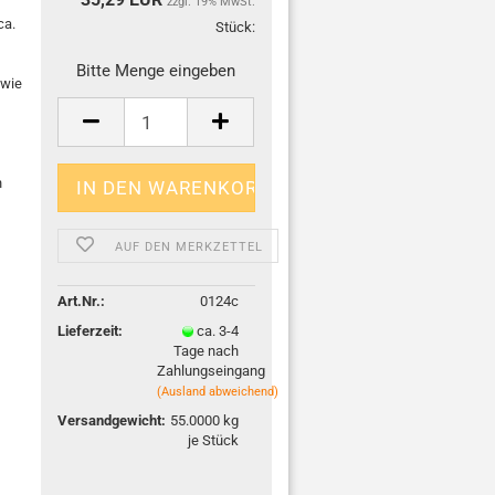
zzgl. 19% MwSt.
ca.
Stück:
Stück
Bitte Menge eingeben
 wie
h
AUF DEN MERKZETTEL
Art.Nr.:
0124c
Lieferzeit:
ca. 3-4
Tage nach
Zahlungseingang
(Ausland abweichend)
Versandgewicht:
55.0000
kg
je Stück