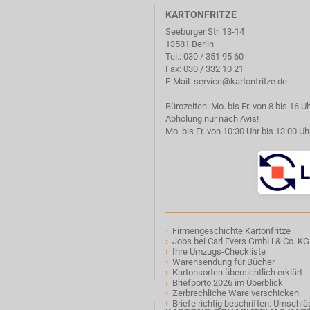
KARTONFRITZE
Seeburger Str. 13-14
13581 Berlin
Tel.:
030 / 351 95 60
Fax: 030 / 332 10 21
E-Mail:
service@kartonfritze.de
Bürozeiten: Mo. bis Fr. von 8 bis 16 U
Abholung nur nach Avis!
Mo. bis Fr. von 10:30 Uhr bis 13:00 Uh
›
Firmengeschichte Kartonfritze
›
Jobs bei Carl Evers GmbH & Co. KG
›
Ihre Umzugs-Checkliste
›
Warensendung für Bücher
›
Kartonsorten übersichtlich erklärt
›
Briefporto 2026 im Überblick
›
Zerbrechliche Ware verschicken
›
Briefe richtig beschriften: Umschl