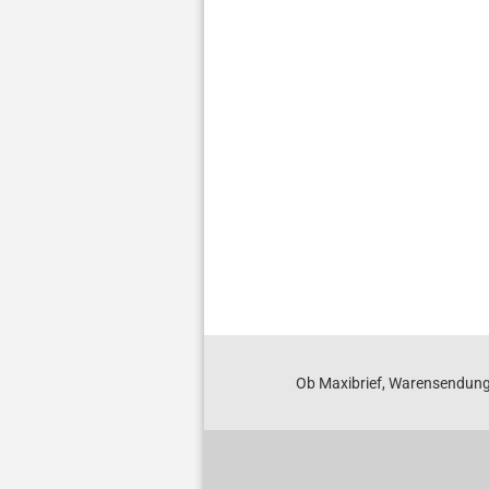
Druck­ver­
Druck­ver­
Druck­ver­
schluss­
schluss­beu­
schluss­beu­
s
beu­tel
tel
tel
70x100mm
150x220mm
200x300mm
3
1,48 EUR
4,15 EUR
5,63 EUR
11,1
Ob Maxibrief, Warensendung