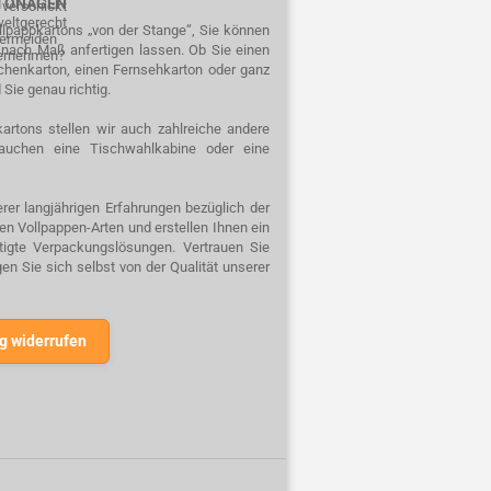
RTONAGEN
 verschickt
weltgerecht
ellpappkartons „von der Stange“, Sie können
 vermeiden
n nach Maß anfertigen lassen. Ob Sie einen
ternehmen?
schenkarton, einen Fernsehkarton oder ganz
 Sie genau richtig.
artons stellen wir auch zahlreiche andere
auchen eine Tischwahlkabine oder eine
rer langjährigen Erfahrungen bezüglich der
n Vollpappen-Arten und erstellen Ihnen ein
rtigte Verpackungslösungen. Vertrauen Sie
n Sie sich selbst von der Qualität unserer
g widerrufen