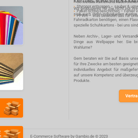
KARTONS, SCHACHTELN & KA
›
So werden Reifen und Räder sicher
›
Styropor entsorgen – sauber & um
Wir produzieren für Sie nicht nur W
›
Paket richtig beschriften – Fehler
sich auch Ihren individuellen Karto
›
PPWR – Was bedeutet das für Un
Fahrradkarton benötigen, einen Fla
spezielle Schuhkartons - bei uns sind
Neben Archiv-, Lager- und Versandk
Dinge aus Wellpappe her. Sie br
Wahlurne?
Gern beraten wir Sie auf Basis unse
für Ihre Zwecke am besten geeignete
individuelles Angebot für maßgefe
auf unsere Kompetenz und überzeuge
Produkte.
Vertra
E-Commerce Software
by Gambio.de © 2023