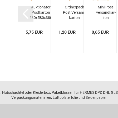
Druck­ver­
Auk­tio­na­tor
Ord­ner­pack
Mini Post­
chluss­beu­
Post­kar­ton
Post Ver­sand­
ver­sand­kar­
tel
580x580x380
kar­ton
ton
00x400mm
mm
320x293x85...
170x130x55
mm
2 EUR
5,75 EUR
1,20 EUR
0,65 EUR
, Hutschachtel oder Kleiderbox, Paketklassen für HERMES DPD DHL GL
Verpackungsmaterialien, Luftpolsterfolie und Seidenpapier