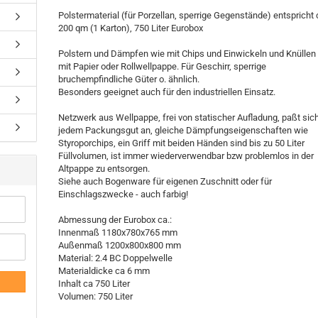
Polstermaterial (für Porzellan, sperrige Gegenstände) entspricht 
200 qm (1 Karton), 750 Liter Eurobox
Polstern und Dämpfen wie mit Chips und Einwickeln und Knüllen
mit Papier oder Rollwellpappe. Für Geschirr, sperrige
bruchempfindliche Güter o. ähnlich.
Besonders geeignet auch für den industriellen Einsatz.
Netzwerk aus Wellpappe, frei von statischer Aufladung, paßt sic
jedem Packungsgut an, gleiche Dämpfungseigenschaften wie
Styroporchips, ein Griff mit beiden Händen sind bis zu 50 Liter
Füllvolumen, ist immer wiederverwendbar bzw problemlos in der
Altpappe zu entsorgen.
Siehe auch Bogenware für eigenen Zuschnitt oder für
Einschlagszwecke - auch farbig!
Abmessung der Eurobox ca.:
Innenmaß 1180x780x765 mm
Außenmaß 1200x800x800 mm
Material: 2.4 BC Doppelwelle
Materialdicke ca 6 mm
Inhalt ca 750 Liter
Volumen: 750 Liter