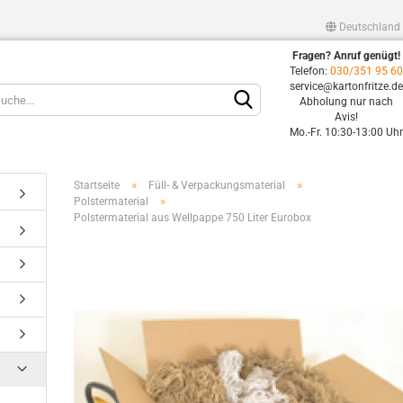
Deutschland
Fragen? Anruf genügt!
Lieferland
Telefon:
030/351 95 6
service@kartonfritze.d
Abholung nur nach
Avis!
Mo.-Fr. 10:30-13:00 Uh
»
»
Startseite
Füll- & Verpackungsmaterial
»
Polstermaterial
Polstermaterial aus Wellpappe 750 Liter Eurobox
Konto erstellen
Passwort vergessen?