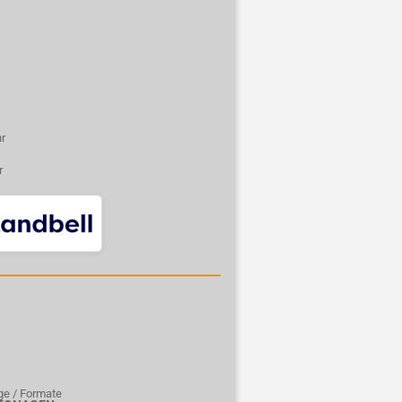
hr
r
äge / Formate