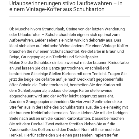
Urlaubserinnerungen stilvoll aufbewahren – in
einem Vintage-Koffer aus Schuhkarton
Ob Muscheln vom Strandurlaub, Steine von der letzten Wanderung
oder Urlaubsfotos – Schuhschachteln eignen sich optimal zum
Aufbewahren. Leider sehen sie nicht wirklich dekorativ aus. Das
lässt sich aber auf einfache Weise ändern. Für einen Vintage-Koffer
brauchen Sie nur einen Schuhschachtel, Kreidefarbe in Braun und
Beige, Grungepapier, ein Teelicht und Schleifpapier.
Malen Sie die Schuhbox ein bis zweimal mit der braunen Kreidefarbe
an und lassen Sie das Ganze gut trocknen. Anschließend
bestreichen Sie einige Stellen Kartons mit dem Teelicht. Tragen Sie
jetzt die beige Kreidefarbe auf, je nach Deckkraft gegebenenfalls
öfter. Sobald die Farbe trocken ist, bearbeiten Sie den Karton mit
dem Schleifpapier ab, sodass die beige Farbe stellenweise
abgescheuert wird und der Koffer leicht abgenutzt aussieht.
Aus dem Grungepapier schneiden Sie vier zwei Zentimeter dicke
Streifen aus in der Höhe des Schuhkartons aus, die Sie einseitig mit
der braunen Kreidefarbe bemalen. Diese kleben Sie mit der farbigen
Seite nach außen um die kurzen Kartonkanten. Dasselbe machen
Sie mit dem Deckel. Zwei weitere Streifen kleben Sie auf die
Vorderseite des Koffers und den Deckel. Nun fehlt nur noch der
Henkel. Hierfür schneiden Sie einen passenden Papierstreifen