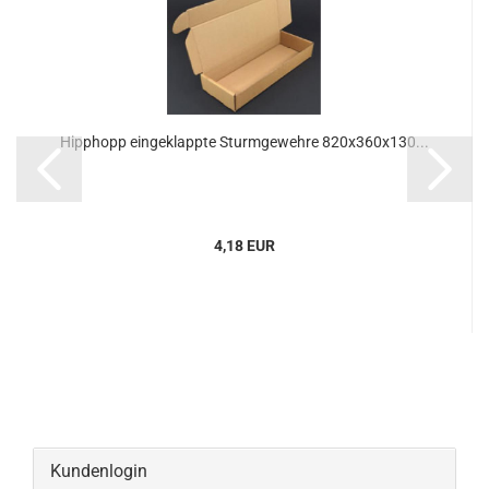
Hip­p­hopp ein­ge­klapp­te Sturm­ge­weh­re 820x360x130...
4,18 EUR
Kundenlogin