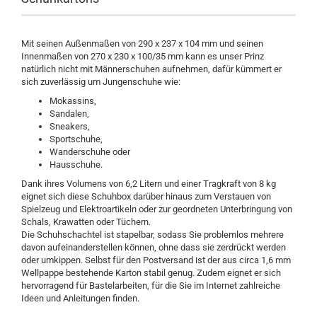
Mit seinen Außenmaßen von 290 x 237 x 104 mm und seinen
Innenmaßen von 270 x 230 x 100/35 mm kann es unser Prinz
natürlich nicht mit Männerschuhen aufnehmen, dafür kümmert er
sich zuverlässig um Jungenschuhe wie:
Mokassins,
Sandalen,
Sneakers,
Sportschuhe,
Wanderschuhe oder
Hausschuhe.
Dank ihres Volumens von 6,2 Litern und einer Tragkraft von 8 kg
eignet sich diese Schuhbox darüber hinaus zum Verstauen von
Spielzeug und Elektroartikeln oder zur geordneten Unterbringung von
Schals, Krawatten oder Tüchern.
Die Schuhschachtel ist stapelbar, sodass Sie problemlos mehrere
davon aufeinanderstellen können, ohne dass sie zerdrückt werden
oder umkippen. Selbst für den Postversand ist der aus circa 1,6 mm
Wellpappe bestehende Karton stabil genug. Zudem eignet er sich
hervorragend für Bastelarbeiten, für die Sie im Internet zahlreiche
Ideen und Anleitungen finden.