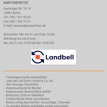
KARTONFRITZE
Seeburger Str. 13-14
13581 Berlin
Tel.:
030 / 351 95 60
Fax: 030 / 332 10 21
E-Mail:
service@kartonfritze.de
Bürozeiten: Mo. bis Fr. von 8 bis 16 Uhr
Abholung nur nach Avis!
Mo. bis Fr. von 10:30 Uhr bis 13:00 Uhr
›
Firmengeschichte Kartonfritze
›
Jobs bei Carl Evers GmbH & Co. KG
›
Ihre Umzugs-Checkliste
›
Warensendung für Bücher
›
Kartonsorten übersichtlich erklärt
›
Briefporto 2026 im Überblick
›
Zerbrechliche Ware verschicken
›
Briefe richtig beschriften: Umschläge / Formate
›
So werden Reifen und Räder sicher verschickt