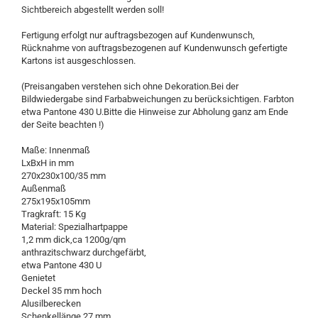
Sichtbereich abgestellt werden soll!
Fertigung erfolgt nur auftragsbezogen auf Kundenwunsch,
Rücknahme von auftragsbezogenen auf Kundenwunsch gefertigte
Kartons ist ausgeschlossen.
(Preisangaben verstehen sich ohne Dekoration.Bei der
Bildwiedergabe sind Farbabweichungen zu berücksichtigen. Farbton
etwa Pantone 430 U.Bitte die Hinweise zur Abholung ganz am Ende
der Seite beachten !)
Maße: Innenmaß
LxBxH in mm
270x230x100/35 mm
Außenmaß
275x195x105mm
Tragkraft: 15 Kg
Material: Spezialhartpappe
1,2 mm dick,ca 1200g/qm
anthrazitschwarz durchgefärbt,
etwa Pantone 430 U
Genietet
Deckel 35 mm hoch
Alusilberecken
Schenkellänge 27 mm