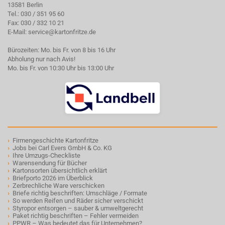
13581 Berlin
Tel.:
030 / 351 95 60
Fax: 030 / 332 10 21
E-Mail:
service@kartonfritze.de
Bürozeiten: Mo. bis Fr. von 8 bis 16 Uhr
Abholung nur nach Avis!
Mo. bis Fr. von 10:30 Uhr bis 13:00 Uhr
›
Firmengeschichte Kartonfritze
›
Jobs bei Carl Evers GmbH & Co. KG
›
Ihre Umzugs-Checkliste
›
Warensendung für Bücher
›
Kartonsorten übersichtlich erklärt
›
Briefporto 2026 im Überblick
›
Zerbrechliche Ware verschicken
›
Briefe richtig beschriften: Umschläge / Formate
›
So werden Reifen und Räder sicher verschickt
›
Styropor entsorgen – sauber & umweltgerecht
›
Paket richtig beschriften – Fehler vermeiden
›
PPWR – Was bedeutet das für Unternehmen?