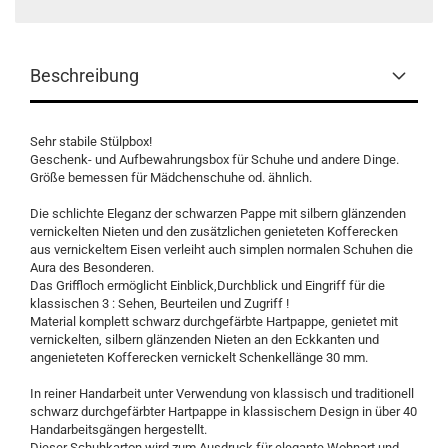
Beschreibung
Sehr stabile Stülpbox!
Geschenk- und Aufbewahrungsbox für Schuhe und andere Dinge.
Größe bemessen für Mädchenschuhe od. ähnlich.
Die schlichte Eleganz der schwarzen Pappe mit silbern glänzenden
vernickelten Nieten und den zusätzlichen genieteten Kofferecken
aus vernickeltem Eisen verleiht auch simplen normalen Schuhen die
Aura des Besonderen.
Das Griffloch ermöglicht Einblick,Durchblick und Eingriff für die
klassischen 3 : Sehen, Beurteilen und Zugriff !
Material komplett schwarz durchgefärbte Hartpappe, genietet mit
vernickelten, silbern glänzenden Nieten an den Eckkanten und
angenieteten Kofferecken vernickelt Schenkellänge 30 mm.
In reiner Handarbeit unter Verwendung von klassisch und traditionell
schwarz durchgefärbter Hartpappe in klassischem Design in über 40
Handarbeitsgängen hergestellt.
Dieser Schuhkarton wird zum Ausdruck für elegante Wohnart und