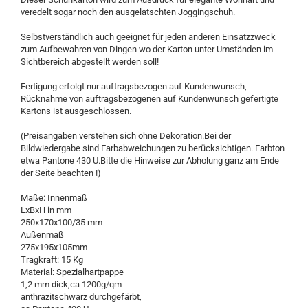
veredelt sogar noch den ausgelatschten Joggingschuh.
Selbstverständlich auch geeignet für jeden anderen Einsatzzweck
zum Aufbewahren von Dingen wo der Karton unter Umständen im
Sichtbereich abgestellt werden soll!
Fertigung erfolgt nur auftragsbezogen auf Kundenwunsch,
Rücknahme von auftragsbezogenen auf Kundenwunsch gefertigte
Kartons ist ausgeschlossen.
(Preisangaben verstehen sich ohne Dekoration.Bei der
Bildwiedergabe sind Farbabweichungen zu berücksichtigen. Farbton
etwa Pantone 430 U.Bitte die Hinweise zur Abholung ganz am Ende
der Seite beachten !)
Maße: Innenmaß
LxBxH in mm
250x170x100/35 mm
Außenmaß
275x195x105mm
Tragkraft: 15 Kg
Material: Spezialhartpappe
1,2 mm dick,ca 1200g/qm
anthrazitschwarz durchgefärbt,