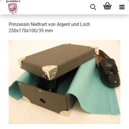
Prin­zes­sin Niethart von Ar­gent und Loch
250x170x100/35 mm