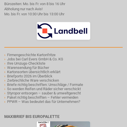
Bürozeiten: Mo. bis Fr. von 8 bis 16 Uhr
Abholung nur nach Avis!
Mo. bis Fr. von 10:30 Uhr bis 13:00 Uhr
›
Firmengeschichte Kartonfritze
›
Jobs bei Carl Evers GmbH & Co. KG
›
Ihre Umzugs-Checkliste
›
Warensendung für Bücher
›
Kartonsorten übersichtlich erklärt
›
Briefporto 2026 im Überblick
›
Zerbrechliche Ware verschicken
›
Briefe richtig beschriften: Umschläge / Formate
›
So werden Reifen und Räder sicher verschickt
›
Styropor entsorgen – sauber & umweltgerecht
›
Paket richtig beschriften – Fehler vermeiden
›
PPWR – Was bedeutet das für Unternehmen?
MAXIBRIEF BIS EUROPALETTE