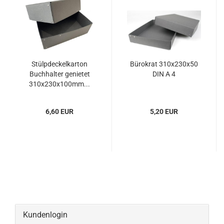
Stülp­de­ckel­kar­ton
Bü­ro­krat 310x230x50
Buch­hal­ter ge­nie­tet
DIN A 4
310x230x100mm...
6,60 EUR
5,20 EUR
Kundenlogin