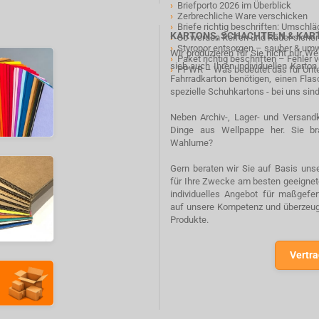
›
Briefporto 2026 im Überblick
›
Zerbrechliche Ware verschicken
›
Briefe richtig beschriften: Umschl
KARTONS, SCHACHTELN & KA
›
So werden Reifen und Räder sicher
›
Styropor entsorgen – sauber & um
Wir produzieren für Sie nicht nur W
›
Paket richtig beschriften – Fehler
sich auch Ihren individuellen Karto
›
PPWR – Was bedeutet das für Un
Fahrradkarton benötigen, einen Fla
spezielle Schuhkartons - bei uns sind
Neben Archiv-, Lager- und Versandk
Dinge aus Wellpappe her. Sie br
Wahlurne?
Gern beraten wir Sie auf Basis unse
für Ihre Zwecke am besten geeignete
individuelles Angebot für maßgefe
auf unsere Kompetenz und überzeuge
Produkte.
Vertra