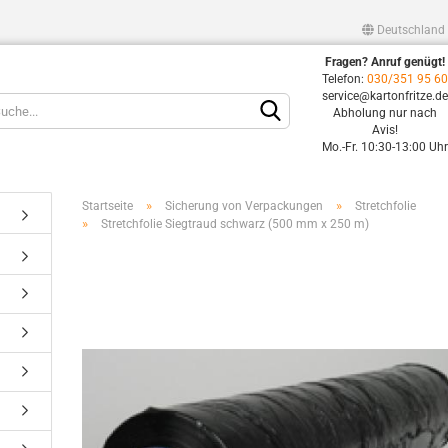
Deutschland
Fragen? Anruf genügt!
Lieferland
Telefon:
030/351 95 6
service@kartonfritze.d
Abholung nur nach
Avis!
Mo.-Fr. 10:30-13:00 Uh
»
»
Startseite
Sicherung von Verpackungen
Stretchfolie
»
Stretchfolie Siegtraud schwarz (500 mm x 250 m)
Konto erstellen
Passwort vergessen?