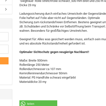
"Siegtraud" Rolle Stretchfolie schwarz ,500 mm breit und 250 m l
Dicke 23 my
Ladungssicherung durch einfaches Umwickeln der Gegenstände
Folie haftet auf Folie aber nicht auf Gegenständen. Optimale
Sicherung zum rückstandsfreien Entfernen. Bestens geeignet u
zB. Schubladen und Schränke vor Selbstöffnung beim Transport 
wahren. Besonders für großflächiges Umstretchen.
Geeignet für: Alles was gesichert werden muss, einfach sein m
und wo absolute Rückstandsfreiheit gefordert ist.
Optimaler Sichtschutz gegen neugierige Nachbarn!!
Maße: Breite 500mm
Rollenlänge 250 Meter
Rollendurchmesser ca 107 mm
Kernrolleninnendurchmesser 50mm
Material: PE-Handfolie schwarz eingefärbt
Materialdicke 20 my
teilen