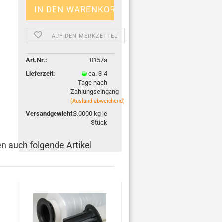
AUF DEN MERKZETTEL
Art.Nr.:
0157a
Lieferzeit:
ca. 3-4
Tage nach
Zahlungseingang
(Ausland abweichend)
Versandgewicht:
3.0000
kg je
Stück
en auch folgende Artikel