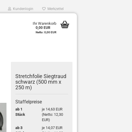
Kundenlogin
Merkzettel
0
Ihr Warenkorb
0,00 EUR
e
Netto: 0,00 EUR
r
Stretch­fo­lie Sieg­traud
schwarz (500 mm x
250 m)
Staffelpreise
ab 1
je 14,63 EUR
Stück
(Netto: 12,30
EUR)
ab 3
je 14,07 EUR