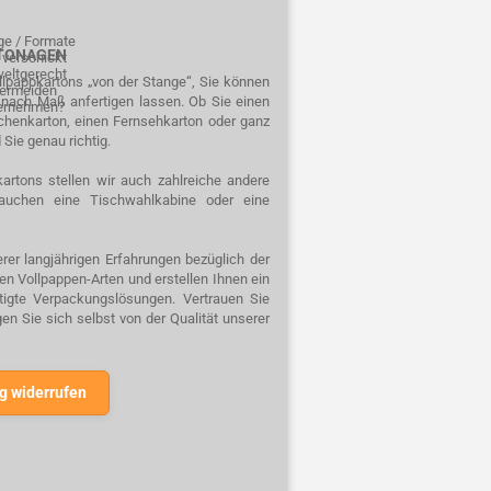
äge / Formate
RTONAGEN
 verschickt
weltgerecht
ellpappkartons „von der Stange“, Sie können
 vermeiden
n nach Maß anfertigen lassen. Ob Sie einen
ternehmen?
schenkarton, einen Fernsehkarton oder ganz
 Sie genau richtig.
artons stellen wir auch zahlreiche andere
auchen eine Tischwahlkabine oder eine
rer langjährigen Erfahrungen bezüglich der
n Vollpappen-Arten und erstellen Ihnen ein
rtigte Verpackungslösungen. Vertrauen Sie
n Sie sich selbst von der Qualität unserer
g widerrufen