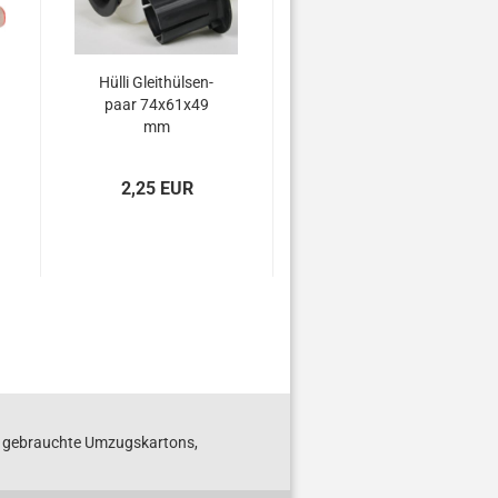
Hülli Gleit­hül­sen­
Kle­be­band braun á
paar 74x61x49
66m
mm
2,25 EUR
1,72 EUR
S gebrauchte Umzugskartons,