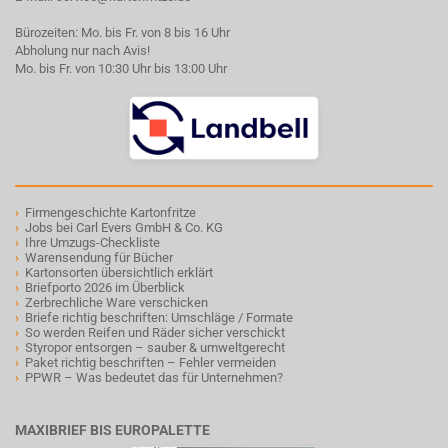
Bürozeiten: Mo. bis Fr. von 8 bis 16 Uhr
Abholung nur nach Avis!
Mo. bis Fr. von 10:30 Uhr bis 13:00 Uhr
›
Firmengeschichte Kartonfritze
›
Jobs bei Carl Evers GmbH & Co. KG
›
Ihre Umzugs-Checkliste
›
Warensendung für Bücher
›
Kartonsorten übersichtlich erklärt
›
Briefporto 2026 im Überblick
›
Zerbrechliche Ware verschicken
›
Briefe richtig beschriften: Umschläge / Formate
›
So werden Reifen und Räder sicher verschickt
›
Styropor entsorgen – sauber & umweltgerecht
›
Paket richtig beschriften – Fehler vermeiden
›
PPWR – Was bedeutet das für Unternehmen?
MAXIBRIEF BIS EUROPALETTE