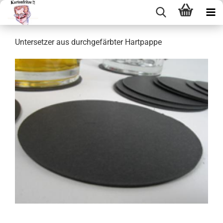
Un­ter­set­zer aus durch­ge­färb­ter Hart­pap­pe