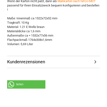
Wenn der Karton nicht paßt, dann als
Maßkarton nach fefco 0427
passend für Ihren Einsatzzweck bequem konfigurieren und bestellen
!
Maße: Innenmaß ca 1522x72x52 mm
Tragkraft: 10 Kg
Material: 1.21 E Welle braun
Materialdicke ca 1,6 mm
Außenmaße ca = 1532x77x56 mm
Flachpackmaß 1764x308x1,6mm
Volumen: 5,69 Liter
Kundenrezensionen
teilen