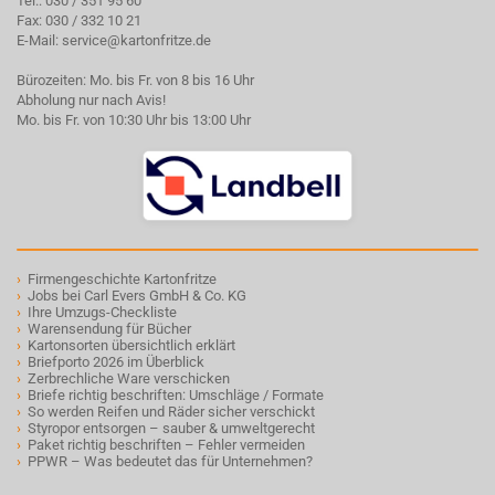
Tel.:
030 / 351 95 60
Fax: 030 / 332 10 21
E-Mail:
service@kartonfritze.de
Bürozeiten: Mo. bis Fr. von 8 bis 16 Uhr
Abholung nur nach Avis!
Mo. bis Fr. von 10:30 Uhr bis 13:00 Uhr
›
Firmengeschichte Kartonfritze
›
Jobs bei Carl Evers GmbH & Co. KG
›
Ihre Umzugs-Checkliste
›
Warensendung für Bücher
›
Kartonsorten übersichtlich erklärt
›
Briefporto 2026 im Überblick
›
Zerbrechliche Ware verschicken
›
Briefe richtig beschriften: Umschläge / Formate
›
So werden Reifen und Räder sicher verschickt
›
Styropor entsorgen – sauber & umweltgerecht
›
Paket richtig beschriften – Fehler vermeiden
›
PPWR – Was bedeutet das für Unternehmen?