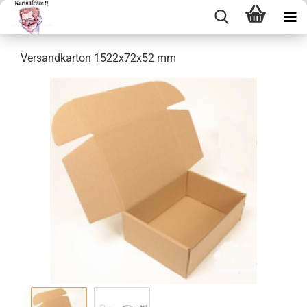
Ver­sand­kar­ton 1522x72x52 mm