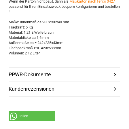
Wenn der Karton nicht paßt, dann als
Maßkarton nach fefco 0427
passend für Ihren Einsatzzweck bequem konfigurieren und bestellen
!
Maße: Innenmaß ca 230x230x40 mm
Tragkraft: 5 Kg
Material: 1.21 E Welle braun
Materialdicke ca 1,6 mm
Außenmaße ca = 242x235x43mm
Flachpackmaß BxL 423x588mm
Volumen: 2,12 Liter
PPWR-Dokumente
Kundenrezensionen
teilen