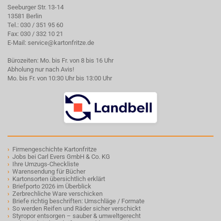
Seeburger Str. 13-14
13581 Berlin
Tel.:
030 / 351 95 60
Fax: 030 / 332 10 21
E-Mail:
service@kartonfritze.de
Bürozeiten: Mo. bis Fr. von 8 bis 16 Uhr
Abholung nur nach Avis!
Mo. bis Fr. von 10:30 Uhr bis 13:00 Uhr
›
Firmengeschichte Kartonfritze
›
Jobs bei Carl Evers GmbH & Co. KG
›
Ihre Umzugs-Checkliste
›
Warensendung für Bücher
›
Kartonsorten übersichtlich erklärt
›
Briefporto 2026 im Überblick
›
Zerbrechliche Ware verschicken
›
Briefe richtig beschriften: Umschläge / Formate
›
So werden Reifen und Räder sicher verschickt
›
Styropor entsorgen – sauber & umweltgerecht