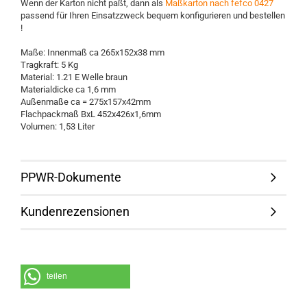
Wenn der Karton nicht paßt, dann als
Maßkarton nach fefco 0427
passend für Ihren Einsatzzweck bequem konfigurieren und bestellen
!
Maße: Innenmaß ca 265x152x38 mm
Tragkraft: 5 Kg
Material: 1.21 E Welle braun
Materialdicke ca 1,6 mm
Außenmaße ca = 275x157x42mm
Flachpackmaß BxL 452x426x1,6mm
Volumen: 1,53 Liter
PPWR-Dokumente
Kundenrezensionen
teilen