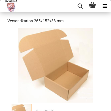
Ver­sand­kar­ton 265x152x38 mm