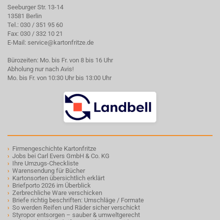
Seeburger Str. 13-14
13581 Berlin
Tel.:
030 / 351 95 60
Fax: 030 / 332 10 21
E-Mail:
service@kartonfritze.de
Bürozeiten: Mo. bis Fr. von 8 bis 16 Uhr
Abholung nur nach Avis!
Mo. bis Fr. von 10:30 Uhr bis 13:00 Uhr
›
Firmengeschichte Kartonfritze
›
Jobs bei Carl Evers GmbH & Co. KG
›
Ihre Umzugs-Checkliste
›
Warensendung für Bücher
›
Kartonsorten übersichtlich erklärt
›
Briefporto 2026 im Überblick
›
Zerbrechliche Ware verschicken
›
Briefe richtig beschriften: Umschläge / Formate
›
So werden Reifen und Räder sicher verschickt
›
Styropor entsorgen – sauber & umweltgerecht