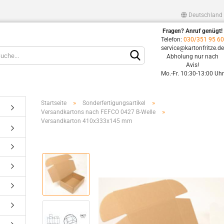
Deutschland
Fragen? Anruf genügt!
Lieferland
Telefon:
030/351 95 6
service@kartonfritze.d
Abholung nur nach
Avis!
Mo.-Fr. 10:30-13:00 Uh
»
»
Startseite
Sonderfertigungsartikel
»
Versandkartons nach FEFCO 0427 B-Welle
Versandkarton 410x333x145 mm
Konto erstellen
Passwort vergessen?