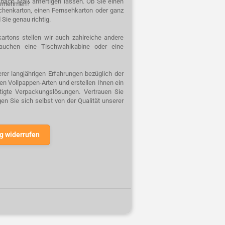
n nach Maß anfertigen lassen. Ob Sie einen
ternehmen?
schenkarton, einen Fernsehkarton oder ganz
 Sie genau richtig.
artons stellen wir auch zahlreiche andere
auchen eine Tischwahlkabine oder eine
rer langjährigen Erfahrungen bezüglich der
n Vollpappen-Arten und erstellen Ihnen ein
rtigte Verpackungslösungen. Vertrauen Sie
n Sie sich selbst von der Qualität unserer
g widerrufen