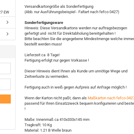
Versandkartongröße als Sonderfertigung
(Abb. nur Ausführungsbeispiel - Faltart nach fefco 0427)
27 EW
Sonderfertigungsware
Hinweis: Diese Versandkartons werden nur auftragsbezogen
gefertigt und nicht für Direktabholung bereitgehalten !
Bitte beachten Sie die angegebene Mindestmenge welche imme
bestellt werden muss!
Lieferzeit ca 8 Tage!
Fertigung erfolgt nur gegen Vorkasse !
Dieser Hinweis dient Ihnen als Kunde um unnötige Wege und
Zeitverluste zu vermeiden.
Fertigung auch in weiß gegen Aufpreis auf Anfrage möglich !
Wenn der Karton nicht paßt, dann als
Maßkarton nach fefco 042
passend für Ihren Einsatzzweck bequem konfigurieren und beste
!
Maße: Innenmaß ca 410x333x145 mm
Tragkraft: 10 Kg
Material: 1.21 B Welle braun