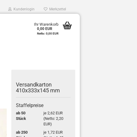
Kundenlogin
Merkzettel
0
Ihr Warenkorb
0,00 EUR
e
Netto: 0,00 EUR
r
Ver­sand­kar­ton
410x333x145 mm
Staffelpreise
ab 50
je 2,62 EUR
Stück
(Netto: 2,20
EUR)
ab 250
je 1,72 EUR