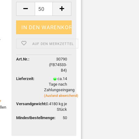
r
AUF DEN MERKZETTEL
Art.Nr.:
30790
(FB74533-
B4)
Lieferzeit:
ca.14
Tage nach
Zahlungseingang
(Ausland abweichend)
7
Versandgewicht:
0.4180
kg je
llen
Stück
Mindestbestellmenge:
50