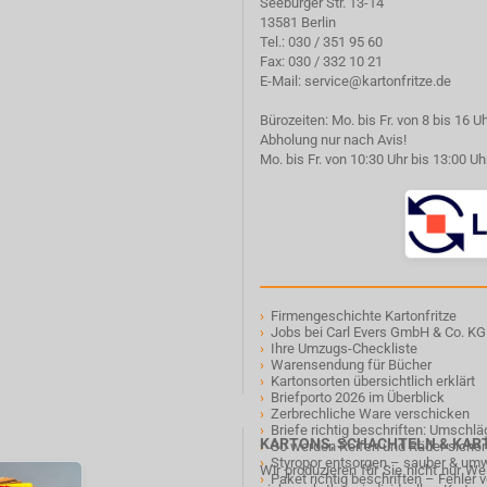
Seeburger Str. 13-14
13581 Berlin
Tel.:
030 / 351 95 60
Fax: 030 / 332 10 21
E-Mail:
service@kartonfritze.de
Bürozeiten: Mo. bis Fr. von 8 bis 16 U
Abholung nur nach Avis!
Mo. bis Fr. von 10:30 Uhr bis 13:00 Uh
›
Firmengeschichte Kartonfritze
›
Jobs bei Carl Evers GmbH & Co. KG
›
Ihre Umzugs-Checkliste
›
Warensendung für Bücher
›
Kartonsorten übersichtlich erklärt
›
Briefporto 2026 im Überblick
›
Zerbrechliche Ware verschicken
›
Briefe richtig beschriften: Umschl
KARTONS, SCHACHTELN & KA
›
So werden Reifen und Räder sicher
›
Styropor entsorgen – sauber & um
Wir produzieren für Sie nicht nur W
›
Paket richtig beschriften – Fehler