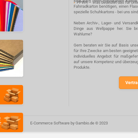
sich auch Ihren individuellen Karto
›
PPWR – Was bedeutet das für Un
Fahrradkarton benötigen, einen Fla
spezielle Schuhkartons - bei uns sind
Neben Archiv-, Lager- und Versandk
Dinge aus Wellpappe her. Sie br
Wahlurne?
Gern beraten wir Sie auf Basis unse
für Ihre Zwecke am besten geeignete
individuelles Angebot für maßgefe
auf unsere Kompetenz und überzeuge
Produkte.
Vertra
E-Commerce Software
by Gambio.de © 2023