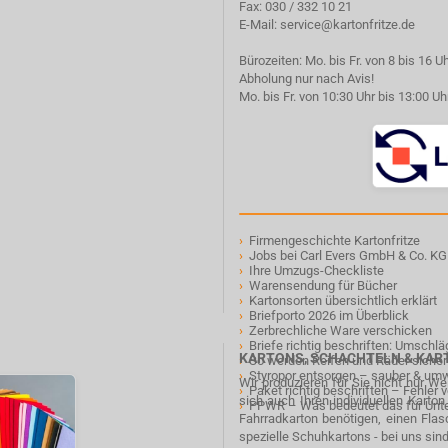
Fax: 030 / 332 10 21
E-Mail:
service@kartonfritze.de
Bürozeiten: Mo. bis Fr. von 8 bis 16 U
Abholung nur nach Avis!
Mo. bis Fr. von 10:30 Uhr bis 13:00 Uh
›
Firmengeschichte Kartonfritze
›
Jobs bei Carl Evers GmbH & Co. KG
›
Ihre Umzugs-Checkliste
›
Warensendung für Bücher
›
Kartonsorten übersichtlich erklärt
›
Briefporto 2026 im Überblick
›
Zerbrechliche Ware verschicken
›
Briefe richtig beschriften: Umschl
KARTONS, SCHACHTELN & KA
›
So werden Reifen und Räder sicher
›
Styropor entsorgen – sauber & um
Wir produzieren für Sie nicht nur W
›
Paket richtig beschriften – Fehler
sich auch Ihren individuellen Karto
›
PPWR – Was bedeutet das für Un
Fahrradkarton benötigen, einen Fla
spezielle Schuhkartons - bei uns sind