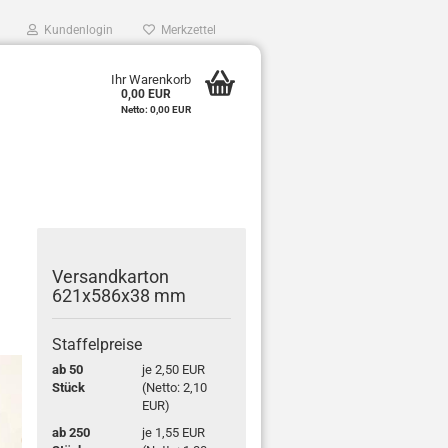
Kundenlogin
Merkzettel
0
Ihr Warenkorb
0,00 EUR
e
Netto: 0,00 EUR
r
Ver­sand­kar­ton
621x586x38 mm
Staffelpreise
ab 50
je 2,50 EUR
Stück
(Netto: 2,10
EUR)
ab 250
je 1,55 EUR