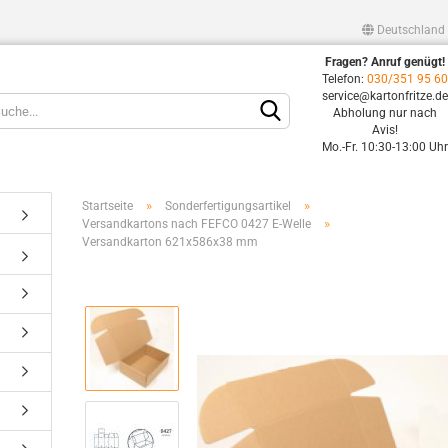
Deutschland
Fragen? Anruf genügt!
Lieferland
Telefon:
030/351 95 6
service@kartonfritze.d
Abholung nur nach
Avis!
Mo.-Fr. 10:30-13:00 Uh
»
»
Startseite
Sonderfertigungsartikel
»
Versandkartons nach FEFCO 0427 E-Welle
Versandkarton 621x586x38 mm
Konto erstellen
Passwort vergessen?