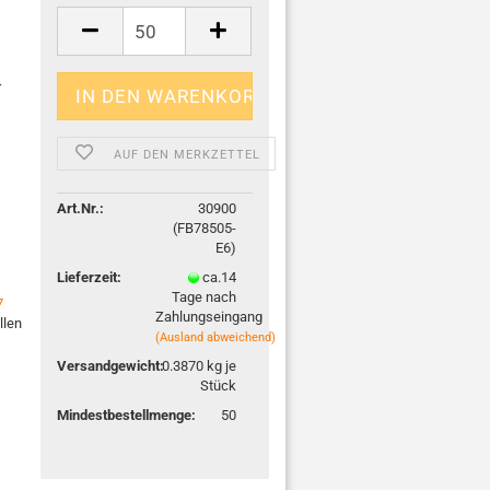
r
AUF DEN MERKZETTEL
Art.Nr.:
30900
(FB78505-
E6)
Lieferzeit:
ca.14
Tage nach
7
Zahlungseingang
llen
(Ausland abweichend)
Versandgewicht:
0.3870
kg je
Stück
Mindestbestellmenge:
50