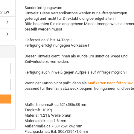
Sonderfertigungsware
27 EW
Hinweis: Diese Versandkartons werden nur auftragsbezogen
gefertigt und nicht für Direktabholung bereitgehalten !
Bitte beachten Sie die angegebene Mindestmenge welche imme
bestellt werden muss!
Lieferzeit ca 8 bis 14 Tage !
Fertigung erfolgt nur gegen Vorkasse !
Dieser Hinweis dient Ihnen als Kunde um unnötige Wege und
Zeitverluste zu vermeiden.
Fertigung auch in weiß gegen Aufpreis auf Anfrage möglich !
Wenn der Karton nicht paßt, dann als
Maßkarton nach fefco 042
passend für Ihren Einsatzzweck bequem konfigurieren und beste
!
Maße: Innenmaß ca 621x586x38 mm
Tragkraft: 10 Kg
Material: 1.21 E Welle braun
Materialdicke ca 1,6 mm
Außenmaße ca = 631x591x42 mm
Flachpackmaß BxL 806x1294x1,6mm