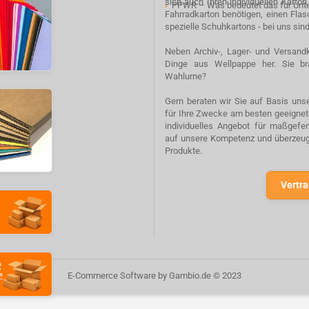
sich auch Ihren individuellen Karto
›
PPWR – Was bedeutet das für Un
Fahrradkarton benötigen, einen Fla
spezielle Schuhkartons - bei uns sind
Neben Archiv-, Lager- und Versandk
Dinge aus Wellpappe her. Sie br
Wahlurne?
Gern beraten wir Sie auf Basis unse
für Ihre Zwecke am besten geeignete
individuelles Angebot für maßgefe
auf unsere Kompetenz und überzeuge
Produkte.
Vertra
E-Commerce Software
by Gambio.de © 2023