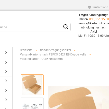
Deutschland
Fragen? Anruf genügt!
Lieferland
Telefon:
030/351 95 6
service@kartonfritze.d
Abholung nur nach
Avis!
Mo.-Fr. 10:30-13:00 Uh
»
»
Startseite
Sonderfertigungsartikel
»
Versandkartons nach FEFCO 0427 EB-Doppelwelle
Versandkarton 700x520x50 mm
Konto erstellen
Passwort vergessen?