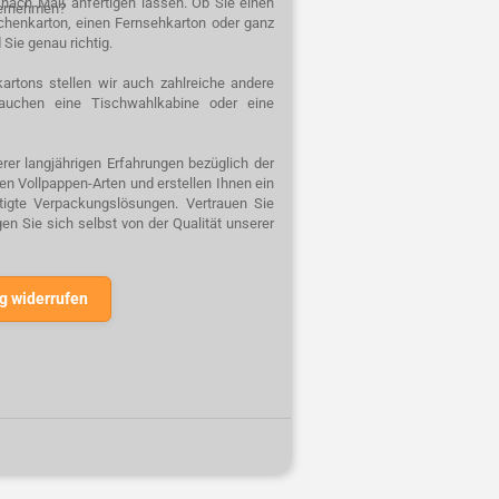
n nach Maß anfertigen lassen. Ob Sie einen
ternehmen?
schenkarton, einen Fernsehkarton oder ganz
 Sie genau richtig.
artons stellen wir auch zahlreiche andere
auchen eine Tischwahlkabine oder eine
rer langjährigen Erfahrungen bezüglich der
n Vollpappen-Arten und erstellen Ihnen ein
rtigte Verpackungslösungen. Vertrauen Sie
n Sie sich selbst von der Qualität unserer
g widerrufen