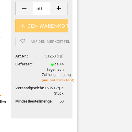
r
AUF DEN MERKZETTEL
Art.Nr.:
31250 (FB)
Lieferzeit:
ca.14
Tage nach
Zahlungseingang
(Ausland abweichend)
Versandgewicht:
0.6350
kg je
Stück
7
Mindestbestellmenge:
50
llen