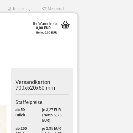
Kundenlogin
Merkzettel
0
Ihr Warenkorb
0,00 EUR
e
Netto: 0,00 EUR
r
Ver­sand­kar­ton
700x520x50 mm
Staffelpreise
ab 50
je 3,27 EUR
Stück
(Netto: 2,75
EUR)
ab 250
je 2,35 EUR