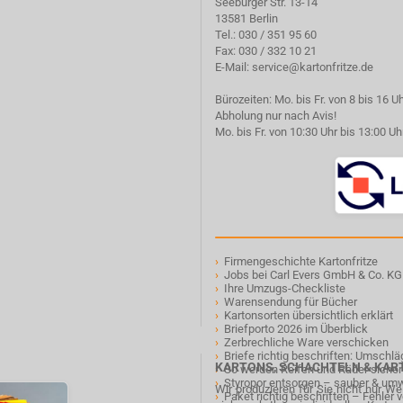
Seeburger Str. 13-14
13581 Berlin
Tel.:
030 / 351 95 60
Fax: 030 / 332 10 21
E-Mail:
service@kartonfritze.de
Bürozeiten: Mo. bis Fr. von 8 bis 16 U
Abholung nur nach Avis!
Mo. bis Fr. von 10:30 Uhr bis 13:00 Uh
›
Firmengeschichte Kartonfritze
›
Jobs bei Carl Evers GmbH & Co. KG
›
Ihre Umzugs-Checkliste
›
Warensendung für Bücher
›
Kartonsorten übersichtlich erklärt
›
Briefporto 2026 im Überblick
›
Zerbrechliche Ware verschicken
›
Briefe richtig beschriften: Umschl
KARTONS, SCHACHTELN & KA
›
So werden Reifen und Räder sicher
›
Styropor entsorgen – sauber & um
Wir produzieren für Sie nicht nur W
›
Paket richtig beschriften – Fehler