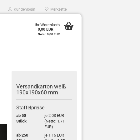
Kundenlogin
Merkzettel
0
Ihr Warenkorb
0,00 EUR
e
Netto: 0,00 EUR
r
Ver­sand­kar­ton weiß
190x190x60 mm
Staffelpreise
ab 50
je 2,03 EUR
Stück
(Netto: 1,71
EUR)
ab 250
je 1,16 EUR