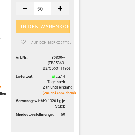
r
AUF DEN MERKZETTEL
Art.Nr.:
30300w
(FB35360-
B2/G550T1196)
Lieferzeit:
ca.14
Tage nach
Zahlungseingang
7
(Ausland abweichend)
llen
Versandgewicht:
0.1020
kg je
Stück
Mindestbestellmenge:
50