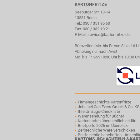
KARTONFRITZE
Seeburger Str. 13-14
13581 Berlin
Tel.:
030 / 351 95 60
Fax: 030 / 332 10 21
E-Mail:
service@kartonfritze.de
Bürozeiten: Mo. bis Fr. von 8 bis 16 U
Abholung nur nach Avis!
Mo. bis Fr. von 10:30 Uhr bis 13:00 Uh
›
Firmengeschichte Kartonfritze
›
Jobs bei Carl Evers GmbH & Co. KG
›
Ihre Umzugs-Checkliste
›
Warensendung für Bücher
›
Kartonsorten übersichtlich erklärt
›
Briefporto 2026 im Überblick
›
Zerbrechliche Ware verschicken
›
Briefe richtig beschriften: Umschl
KARTONS, SCHACHTELN & KA
›
So werden Reifen und Räder sicher