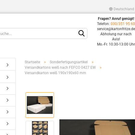
Deutschland
Fragen? Anruf genügt!
Lieferland
Telefon:
030/351 95 6
service@kartonfritze.d
Abholung nur nach
Avis!
Mo.-Fr. 10:30-13:00 Uh
»
»
Startseite
Sonderfertigungsartikel
»
Versandkartons weiß nach FEFCO 0427 EW
Versandkarton weiß 190x190x60 mm
Konto erstellen
Passwort vergessen?