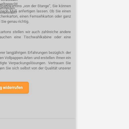
weltgerecht
ellpappkartons „von der Stange“, Sie können
 vermeiden
n nach Maß anfertigen lassen. Ob Sie einen
ternehmen?
schenkarton, einen Fernsehkarton oder ganz
 Sie genau richtig.
artons stellen wir auch zahlreiche andere
auchen eine Tischwahlkabine oder eine
rer langjährigen Erfahrungen bezüglich der
n Vollpappen-Arten und erstellen Ihnen ein
rtigte Verpackungslösungen. Vertrauen Sie
n Sie sich selbst von der Qualität unserer
g widerrufen