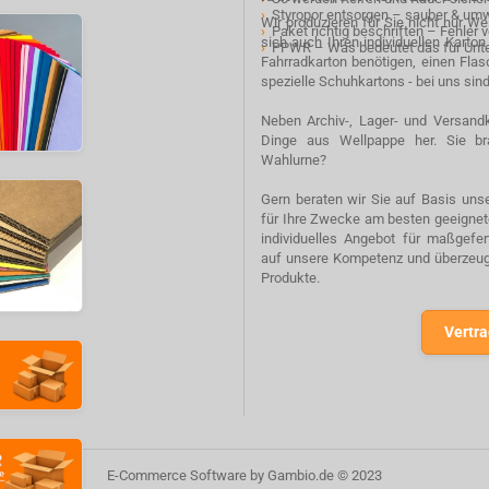
›
Styropor entsorgen – sauber & um
Wir produzieren für Sie nicht nur W
›
Paket richtig beschriften – Fehler
sich auch Ihren individuellen Karto
›
PPWR – Was bedeutet das für Un
Fahrradkarton benötigen, einen Fla
spezielle Schuhkartons - bei uns sind
Neben Archiv-, Lager- und Versandk
Dinge aus Wellpappe her. Sie br
Wahlurne?
Gern beraten wir Sie auf Basis unse
für Ihre Zwecke am besten geeignete
individuelles Angebot für maßgefe
auf unsere Kompetenz und überzeuge
Produkte.
Vertra
E-Commerce Software
by Gambio.de © 2023