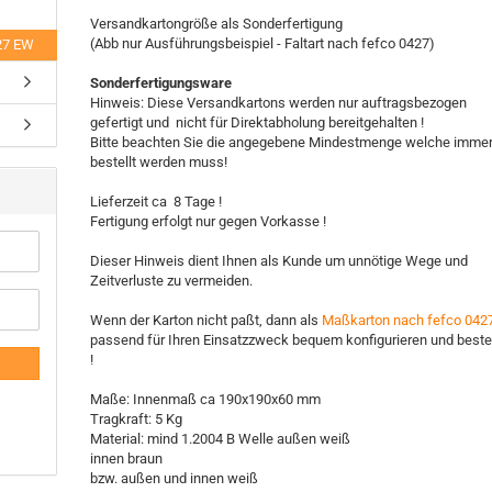
Versandkartongröße als Sonderfertigung
(Abb nur Ausführungsbeispiel - Faltart nach fefco 0427)
27 EW
Sonderfertigungsware
Hinweis: Diese Versandkartons werden nur auftragsbezogen
gefertigt und nicht für Direktabholung bereitgehalten !
Bitte beachten Sie die angegebene Mindestmenge welche imme
bestellt werden muss!
Lieferzeit ca 8 Tage !
Fertigung erfolgt nur gegen Vorkasse !
Dieser Hinweis dient Ihnen als Kunde um unnötige Wege und
Zeitverluste zu vermeiden.
Wenn der Karton nicht paßt, dann als
Maßkarton nach fefco 042
passend für Ihren Einsatzzweck bequem konfigurieren und beste
!
Maße: Innenmaß ca 190x190x60 mm
Tragkraft: 5 Kg
Material: mind 1.2004 B Welle außen weiß
innen braun
bzw. außen und innen weiß