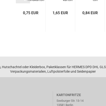
70x235x140
200x135x30
460x280x180...
345x295x95
mm...
mm...
mm
5 EUR
0,75 EUR
1,65 EUR
0,84 EUR
, Hutschachtel oder Kleiderbox, Paketklassen für HERMES DPD DHL GL
Verpackungsmaterialien, Luftpolsterfolie und Seidenpapier
KARTONFRITZE
Seeburger Str. 13-14
13581 Berlin