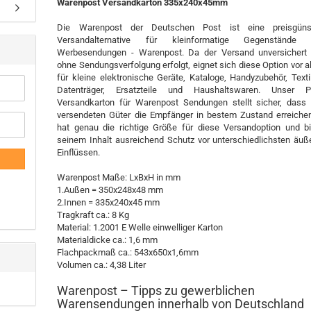
Warenp
ost Versandkarton 335x240x45mm
Die Warenpost der Deutschen Post ist eine preisgüns
Versandalternative für kleinformatige Gegenstände
Werbesendungen - Warenpost. Da der Versand unversichert
ohne Sendungsverfolgung erfolgt, eignet sich diese Option vor a
für kleine elektronische Geräte, Kataloge, Handyzubehör, Textil
Datenträger, Ersatzteile und Haushaltswaren. Unser P
Versandkarton für Warenpost Sendungen stellt sicher, dass 
versendeten Güter die Empfänger in bestem Zustand erreichen
hat genau die richtige Größe für diese Versandoption und bi
seinem Inhalt ausreichend Schutz vor unterschiedlichsten äuß
Einflüssen.
Warenpost Maße: LxBxH in mm
1.Außen = 350x248x48 mm
2.Innen = 335x240x45 mm
Tragkraft ca.: 8 Kg
Material: 1.2001 E Welle einwelliger Karton
Materialdicke ca.: 1,6 mm
Flachpackmaß ca.: 543x650x1,6mm
Volumen ca.: 4,38 Liter
Warenpost – Tipps zu gewerblichen
Warensendungen innerhalb von Deutschland