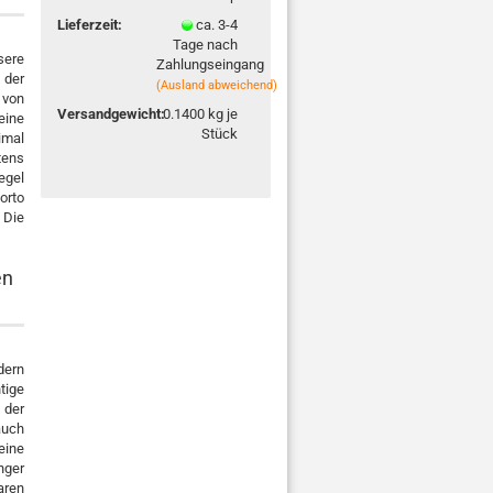
Lieferzeit:
ca. 3-4
Tage nach
sere
Zahlungseingang
 der
(Ausland abweichend)
 von
Versandgewicht:
0.1400
kg je
ine
Stück
imal
tens
egel
orto
 Die
en
dern
tige
 der
auch
eine
nger
aren