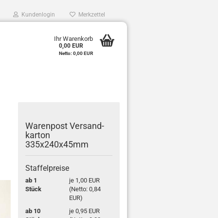
Kundenlogin
Merkzettel
0
Ihr Warenkorb
0,00 EUR
e
Netto: 0,00 EUR
r
Wa­ren­post Ver­sand­
kar­ton
335x240x45mm
Staffelpreise
ab 1
je 1,00 EUR
Stück
(Netto: 0,84
EUR)
ab 10
je 0,95 EUR