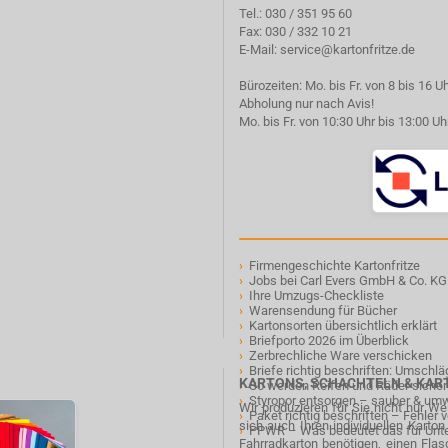
Tel.:
030 / 351 95 60
Fax: 030 / 332 10 21
E-Mail:
service@kartonfritze.de
Bürozeiten: Mo. bis Fr. von 8 bis 16 U
Abholung nur nach Avis!
Mo. bis Fr. von 10:30 Uhr bis 13:00 Uh
›
Firmengeschichte Kartonfritze
›
Jobs bei Carl Evers GmbH & Co. KG
›
Ihre Umzugs-Checkliste
›
Warensendung für Bücher
›
Kartonsorten übersichtlich erklärt
›
Briefporto 2026 im Überblick
›
Zerbrechliche Ware verschicken
›
Briefe richtig beschriften: Umschl
KARTONS, SCHACHTELN & KA
›
So werden Reifen und Räder sicher
›
Styropor entsorgen – sauber & um
Wir produzieren für Sie nicht nur W
›
Paket richtig beschriften – Fehler
sich auch Ihren individuellen Karto
›
PPWR – Was bedeutet das für Un
Fahrradkarton benötigen, einen Fla