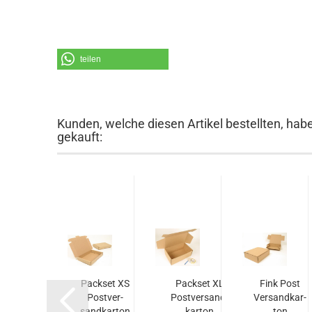
teilen
Kunden, welche diesen Artikel bestellten, hab
gekauft:
Pack­set L
Pack­set XS
Pack­set XL
Fink Post
ost­ver­sand­
Post­ver­
Post­ver­sand­
Ver­sand­kar­
kar­ton
sand­kar­ton
kar­ton
ton