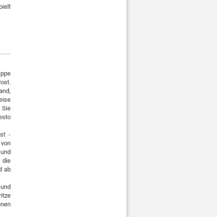
ielt
appe
ost.
and,
eise
 Sie
esto
st -
 von
 und
 die
d ab
 und
itze
hnen