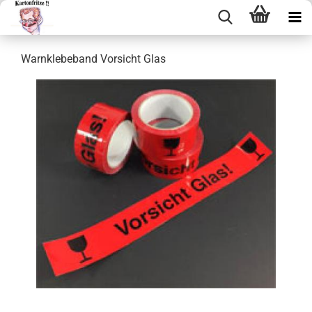
Warn­kle­be­band Vor­sicht Glas