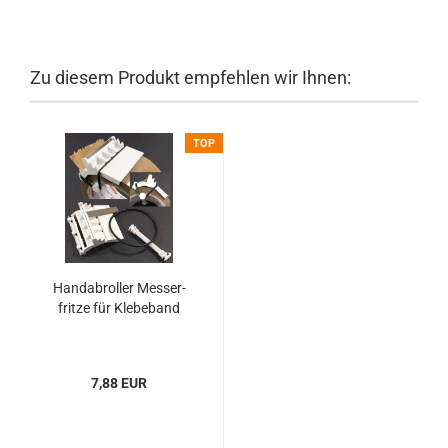
Zu diesem Produkt empfehlen wir Ihnen:
TOP
Hand­ab­rol­ler Mes­ser­
frit­ze für Kle­be­band
7,88 EUR