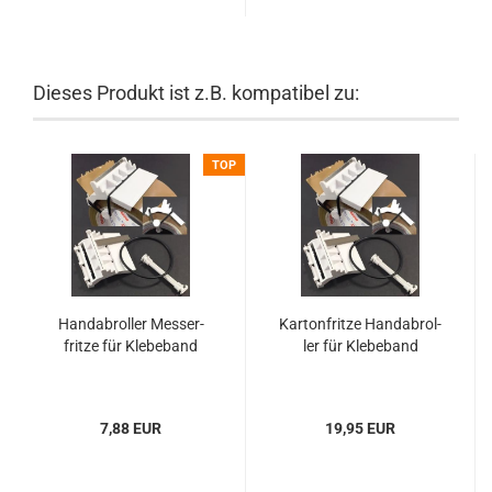
Dieses Produkt ist z.B. kompatibel zu:
TOP
Hand­ab­rol­ler Mes­ser­
Kar­ton­frit­ze Hand­ab­rol­
frit­ze für Kle­be­band
ler für Kle­be­band
7,88 EUR
19,95 EUR