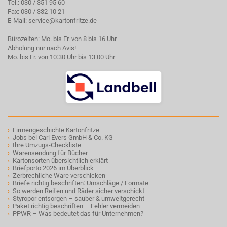
Tel.:
030 / 351 95 60
Fax: 030 / 332 10 21
E-Mail:
service@kartonfritze.de
Bürozeiten: Mo. bis Fr. von 8 bis 16 Uhr
Abholung nur nach Avis!
Mo. bis Fr. von 10:30 Uhr bis 13:00 Uhr
›
Firmengeschichte Kartonfritze
›
Jobs bei Carl Evers GmbH & Co. KG
›
Ihre Umzugs-Checkliste
›
Warensendung für Bücher
›
Kartonsorten übersichtlich erklärt
›
Briefporto 2026 im Überblick
›
Zerbrechliche Ware verschicken
›
Briefe richtig beschriften: Umschläge / Formate
›
So werden Reifen und Räder sicher verschickt
›
Styropor entsorgen – sauber & umweltgerecht
›
Paket richtig beschriften – Fehler vermeiden
›
PPWR – Was bedeutet das für Unternehmen?