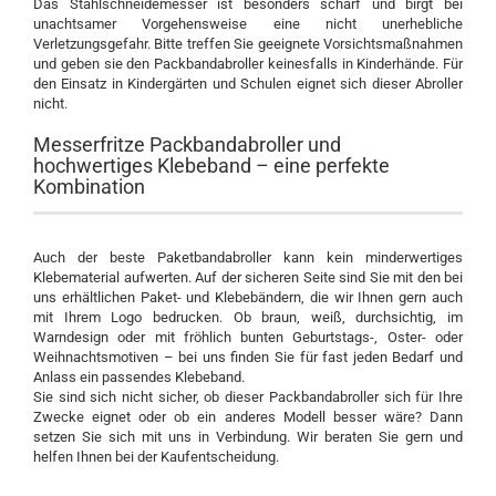
Das Stahlschneidemesser ist besonders scharf und birgt bei
unachtsamer Vorgehensweise eine nicht unerhebliche
Verletzungsgefahr. Bitte treffen Sie geeignete Vorsichtsmaßnahmen
und geben sie den Packbandabroller keinesfalls in Kinderhände. Für
den Einsatz in Kindergärten und Schulen eignet sich dieser Abroller
nicht.
Messerfritze Packbandabroller und
hochwertiges Klebeband – eine perfekte
Kombination
Auch der beste Paketbandabroller kann kein minderwertiges
Klebematerial aufwerten. Auf der sicheren Seite sind Sie mit den bei
uns erhältlichen Paket- und Klebebändern, die wir Ihnen gern auch
mit Ihrem Logo bedrucken. Ob braun, weiß, durchsichtig, im
Warndesign oder mit fröhlich bunten Geburtstags-, Oster- oder
Weihnachtsmotiven – bei uns finden Sie für fast jeden Bedarf und
Anlass ein passendes Klebeband.
Sie sind sich nicht sicher, ob dieser Packbandabroller sich für Ihre
Zwecke eignet oder ob ein anderes Modell besser wäre? Dann
setzen Sie sich mit uns in Verbindung. Wir beraten Sie gern und
helfen Ihnen bei der Kaufentscheidung.