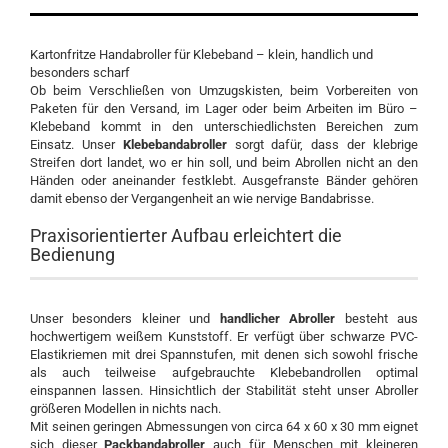
Kartonfritze Handabroller für Klebeband – klein, handlich und
besonders scharf
Ob beim Verschließen von Umzugskisten, beim Vorbereiten von
Paketen für den Versand, im Lager oder beim Arbeiten im Büro –
Klebeband kommt in den unterschiedlichsten Bereichen zum
Einsatz. Unser
Klebebandabroller
sorgt dafür, dass der klebrige
Streifen dort landet, wo er hin soll, und beim Abrollen nicht an den
Händen oder aneinander festklebt. Ausgefranste Bänder gehören
damit ebenso der Vergangenheit an wie nervige Bandabrisse.
Praxisorientierter Aufbau erleichtert die
Bedienung
Unser besonders kleiner und
handlicher Abroller
besteht aus
hochwertigem weißem Kunststoff. Er verfügt über schwarze PVC-
Elastikriemen mit drei Spannstufen, mit denen sich sowohl frische
als auch teilweise aufgebrauchte Klebebandrollen optimal
einspannen lassen. Hinsichtlich der Stabilität steht unser Abroller
größeren Modellen in nichts nach.
Mit seinen geringen Abmessungen von circa 64 x 60 x 30 mm eignet
sich dieser
Packbandabroller
auch für Menschen mit kleineren