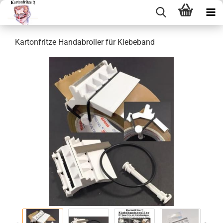
Kar­ton­frit­ze Hand­ab­rol­ler für Kle­be­band