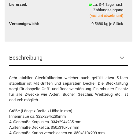
Lieferzeit:
ca. 3-4 Tage nach
Zahlungseingang
(Ausland abweichend)
Versandgewicht:
0.5680
kg je Stück
Beschreibung
Sehr stabiler Steckfaltkarton welcher auch gefüllt etwa 5-fach
stapelbar ist Mit Griffen und separatem Deckel. Die Steckfaltung
sorgt für doppelte Griff- und Bodenverstärkung. Ein robuster Einsatz
für alle Zwecke wie Akten, Bücher, Geschirr, Werkzeug etc. ist
dadurch möglich.
Größe (Länge x Breite x Höhe in mm)
Innenmaße ca. 322x294x285mm
Außenmaße Korpus ca. 334x294x285 mm
Außenmaße Deckel ca. 350x310x58 mm
Außenmaße Karton verschlossen ca. 350x310x299 mm