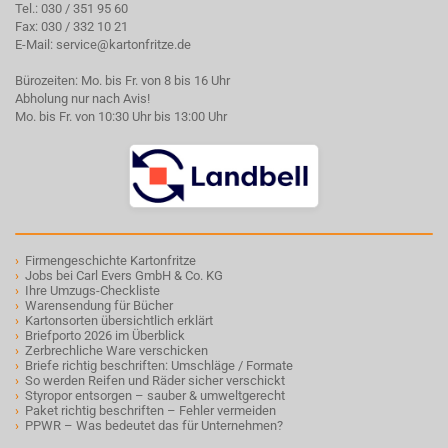
Tel.:
030 / 351 95 60
Fax: 030 / 332 10 21
E-Mail:
service@kartonfritze.de
Bürozeiten: Mo. bis Fr. von 8 bis 16 Uhr
Abholung nur nach Avis!
Mo. bis Fr. von 10:30 Uhr bis 13:00 Uhr
›
Firmengeschichte Kartonfritze
›
Jobs bei Carl Evers GmbH & Co. KG
›
Ihre Umzugs-Checkliste
›
Warensendung für Bücher
›
Kartonsorten übersichtlich erklärt
›
Briefporto 2026 im Überblick
›
Zerbrechliche Ware verschicken
›
Briefe richtig beschriften: Umschläge / Formate
›
So werden Reifen und Räder sicher verschickt
›
Styropor entsorgen – sauber & umweltgerecht
›
Paket richtig beschriften – Fehler vermeiden
›
PPWR – Was bedeutet das für Unternehmen?