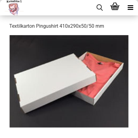
Tex­til­kar­ton Pin­gu­shirt 410x290x50/50 mm