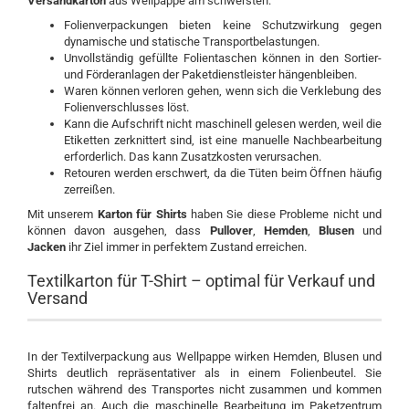
Versandkarton
aus Wellpappe am schwersten:
Folienverpackungen bieten keine Schutzwirkung gegen
dynamische und statische Transportbelastungen.
Unvollständig gefüllte Folientaschen können in den Sortier-
und Förderanlagen der Paketdienstleister hängenbleiben.
Waren können verloren gehen, wenn sich die Verklebung des
Folienverschlusses löst.
Kann die Aufschrift nicht maschinell gelesen werden, weil die
Etiketten zerknittert sind, ist eine manuelle Nachbearbeitung
erforderlich. Das kann Zusatzkosten verursachen.
Retouren werden erschwert, da die Tüten beim Öffnen häufig
zerreißen.
Mit unserem
Karton für Shirts
haben Sie diese Probleme nicht und
können davon ausgehen, dass
Pullover
,
Hemden
,
Blusen
und
Jacken
ihr Ziel immer in perfektem Zustand erreichen.
Textilkarton für T-Shirt – optimal für Verkauf und
Versand
In der Textilverpackung aus Wellpappe wirken Hemden, Blusen und
Shirts deutlich repräsentativer als in einem Folienbeutel. Sie
rutschen während des Transportes nicht zusammen und kommen
faltenfrei an. Auch die maschinelle Bearbeitung im Paketzentrum