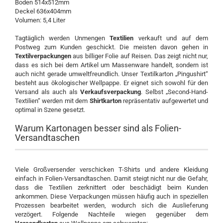
Boden 514x512mm
Deckel 636x404mm
Volumen: 5,4 Liter
Tagtäglich werden Unmengen
Textilien
verkauft und auf dem
Postweg zum Kunden geschickt. Die meisten davon gehen in
Textilverpackungen
aus billiger Folie auf Reisen. Das zeigt nicht nur,
dass es sich bei dem Artikel um Massenware handelt, sondern ist
auch nicht gerade umweltfreundlich. Unser Textilkarton „Pingushirt“
besteht aus ökologischer Wellpappe. Er eignet sich sowohl für den
Versand als auch als
Verkaufsverpackung
. Selbst „Second-Hand-
Textilien“ werden mit dem
Shirtkarton
repräsentativ aufgewertet und
optimal in Szene gesetzt.
Warum Kartonagen besser sind als Folien-
Versandtaschen
Viele Großversender verschicken T-Shirts und andere Kleidung
einfach in Folien-Versandtaschen. Damit steigt nicht nur die Gefahr,
dass die Textilien zerknittert oder beschädigt beim Kunden
ankommen. Diese Verpackungen müssen häufig auch in speziellen
Prozessen bearbeitet werden, wodurch sich die Auslieferung
verzögert. Folgende Nachteile wiegen gegenüber dem