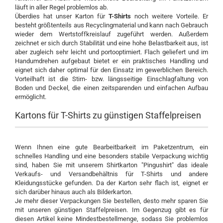
läuft in aller Regel problemlos ab.
Überdies hat unser Karton für
T-Shirts
noch weitere Vorteile. Er
besteht größtenteils aus Recyclingmaterial und kann nach Gebrauch
wieder dem Wertstoffkreislauf zugeführt werden. Außerdem
zeichnet er sich durch Stabilität und eine hohe Belastbarkeit aus, ist
aber zugleich sehr leicht und portooptimiert. Flach geliefert und im
Handumdrehen aufgebaut bietet er ein praktisches Handling und
eignet sich daher optimal für den Einsatz im gewerblichen Bereich.
Vorteilhaft ist die Stirn- bzw. längsseitige Einschlagfaltung von
Boden und Deckel, die einen zeitsparenden und einfachen Aufbau
ermöglicht.
Kartons für T-Shirts zu günstigen Staffelpreisen
Wenn Ihnen eine gute Bearbeitbarkeit im Paketzentrum, ein
schnelles Handling und eine besonders stabile Verpackung wichtig
sind, haben Sie mit unserem Shirtkarton "Pingushirt" das ideale
Verkaufs- und Versandbehältnis für T-Shirts und andere
Kleidungsstücke gefunden. Da der Karton sehr flach ist, eignet er
sich darüber hinaus auch als Bilderkarton.
Je mehr dieser Verpackungen Sie bestellen, desto mehr sparen Sie
mit unseren günstigen Staffelpreisen. Im Gegenzug gibt es für
diesen Artikel keine Mindestbestellmenge, sodass Sie problemlos