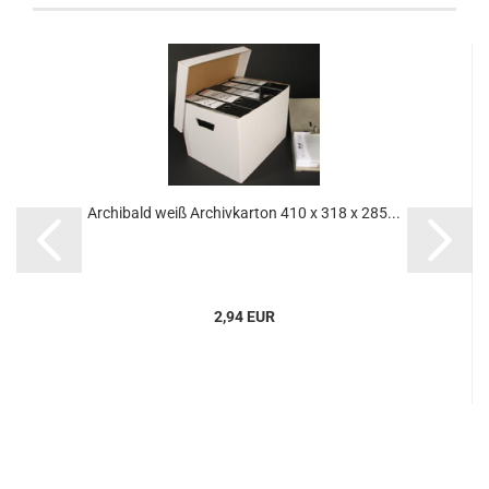
Ar­chi­bald weiß Ar­chiv­kar­ton 410 x 318 x 285...
2,94 EUR