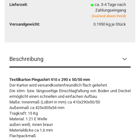
Lieferzeit:
ca. 3-4 Tage nach
Zahlungseingang
(Ausland abweichend)
Versandgewicht:
0.1950
kg je Stück
Beschreibung
Textilkarton Pingushirt 410 x 290 x 50/50 mm
Der Karton wird versandkostenfreundlich flach geliefert.
Die stirn- bzw. längsseitige Einschlagfaltung von Boden und Deckel
ermöglicht einen schnellen und einfachen Aufbau.
Maße: Innenmaß (LxBxH in mm) ca 410x290x50/50
Außenmaß ca 425x305x54 mm
Tragkraft: 15 Kg
Material: 1.21 E Welle
außen weiß, innen braun
Materialdicke ca 1,6 mm
Flachpackmaß