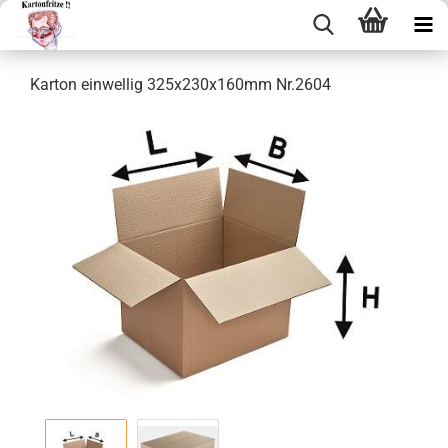
Kar­ton ein­wel­lig 325x230x160mm Nr.2604