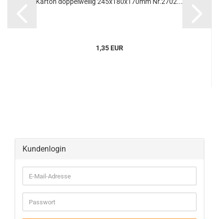
Kar­ton dop­pel­wel­lig 245x180x170mm Nr.2702...
1,35 EUR
Kundenlogin